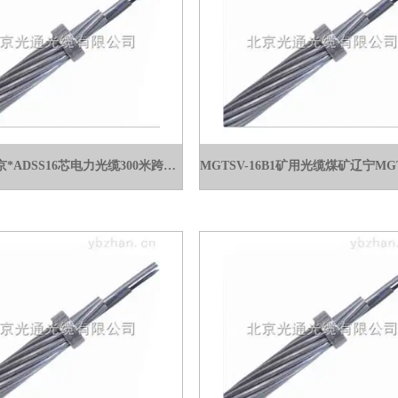
ADSS16北京*ADSS16芯电力光缆300米跨距PE单护价格