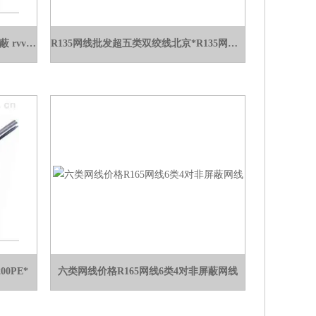
RVVP 2*2*2.5河北地区防水 双绞 屏蔽 rvvp2*2*2.5屏蔽电力*
R135网线批发超五类双绞线北京*R135网线批发
00PE*
六类网线价格R165网线6类4对非屏蔽网线