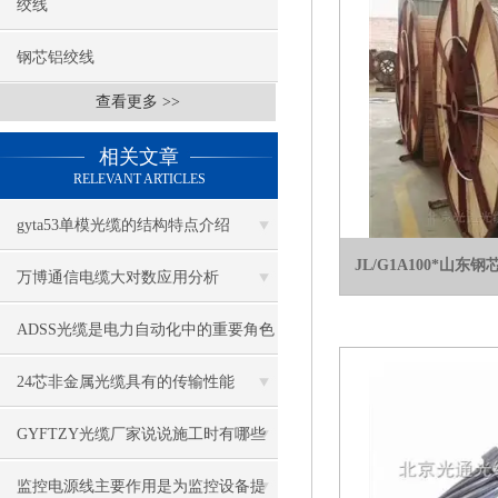
绞线
钢芯铝绞线
查看更多 >>
相关文章
RELEVANT ARTICLES
gyta53单模光缆的结构特点介绍
JL/G1A100*山东钢
万博通信电缆大对数应用分析
ADSS光缆是电力自动化中的重要角色
24芯非金属光缆具有的传输性能
GYFTZY光缆厂家说说施工时有哪些
要求
监控电源线主要作用是为监控设备提