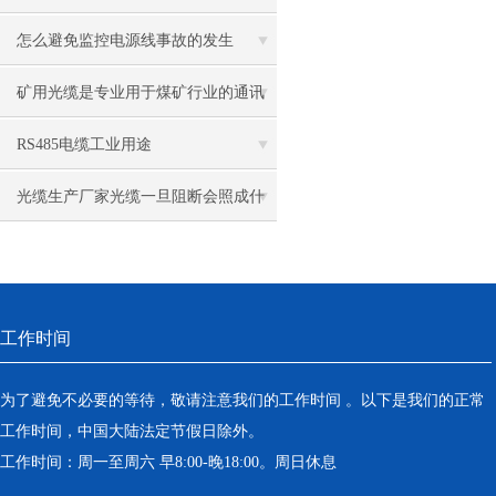
用全解析
怎么避免监控电源线事故的发生
矿用光缆是专业用于煤矿行业的通讯
光缆
RS485电缆工业用途
光缆生产厂家光缆一旦阻断会照成什
么问题
工作时间
为了避免不必要的等待，敬请注意我们的工作时间 。以下是我们的正常
工作时间，中国大陆法定节假日除外。
工作时间：周一至周六 早8:00-晚18:00。周日休息