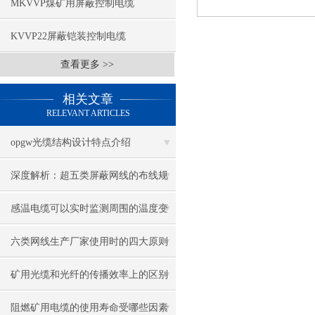
MKVVP煤矿用屏蔽控制电缆
KVVP22屏蔽铠装控制电缆
查看更多 >>
相关文章
RELEVANT ARTICLES
opgw光缆结构设计特点介绍
深度解析：超五类屏蔽网线的布线规
范与注意事项
感温电缆可以实时监测周围的温度变
化
六类网线生产厂家使用时的四大原则
矿用光缆和光纤的传播效率上的区别
是什么
阻燃矿用电缆的使用寿命受哪些因素