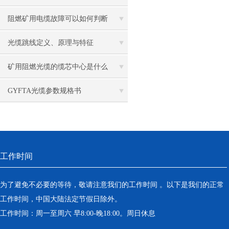
影响？延长寿命的技巧
阻燃矿用电缆故障可以如何判断
光缆跳线定义、原理与特征
矿用阻燃光缆的缆芯中心是什么
GYFTA光缆参数规格书
工作时间
为了避免不必要的等待，敬请注意我们的工作时间 。以下是我们的正常
工作时间，中国大陆法定节假日除外。
工作时间：周一至周六 早8:00-晚18:00。周日休息