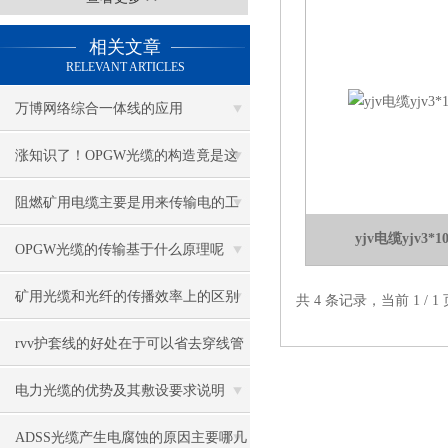
相关文章
RELEVANT ARTICLES
万博网络综合一体线的应用
涨知识了！OPGW光缆的构造竟是这
样的
阻燃矿用电缆主要是用来传输电的工
yjv电缆yjv3
作的
OPGW光缆的传输基于什么原理呢
矿用光缆和光纤的传播效率上的区别
共 4 条记录，当前 1 /
是什么
rvv护套线的好处在于可以省去穿线管
或者穿线槽
电力光缆的优势及其敷设要求说明
ADSS光缆产生电腐蚀的原因主要哪几