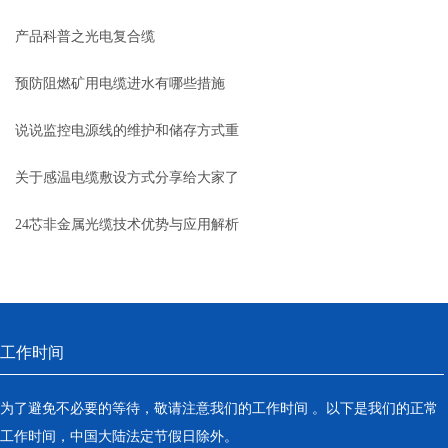
产品科普之光电复合缆
预防阻燃矿用电缆进水有哪些措施
说说监控电源线的维护和储存方式重
要
关于感温电缆敷设方式分享给大家了
解下
24芯非金属光缆技术优势与应用解析
工作时间
为了避免不必要的等待，敬请注意我们的工作时间 。以下是我们的正常
工作时间，中国大陆法定节假日除外。