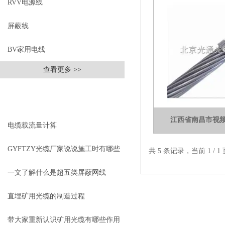
RVV电源线
屏蔽线
BV家用电线
查看更多 >>
相关文章
RELEVANT ARTICLES
江西省南昌市视
电缆载流量计算
GYFTZY光缆厂家说说施工时有哪些
共 5 条记录，当前 1 /
要求
一文了解什么是超五类屏蔽网线
直埋矿用光缆的制造过程
带大家重新认识矿用光缆有哪些作用