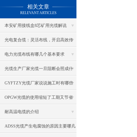
相关文章
RELEVANT ARTICLES
本安矿用接线盒8芯矿用光缆解说
光电复合缆：灵活布线，开启高效传
输新体验
电力光缆布线有哪几个基本要求
光缆生产厂家光缆一旦阻断会照成什
么问题
GYFTZY光缆厂家说说施工时有哪些
要求
OPGW光缆的使用缩短了工期又节省
施工费用
耐高温电缆的介绍
ADSS光缆产生电腐蚀的原因主要哪几