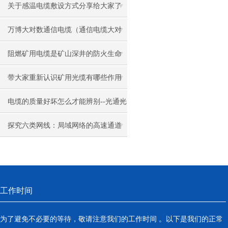
关于感温电缆敷设方式分享给大家了
解下
万博大对数通信电缆（通信电缆大对
数）的应用
阻燃矿用电缆是矿山深井的防火生命
线
带大家重新认识矿用光缆有哪些作用
电缆的质量好坏怎么才能辨别--光通光
缆
探究六类网线：局域网络的高速通道
工作时间
为了避免不必要的等待，敬请注意我们的工作时间 。以下是我们的正常