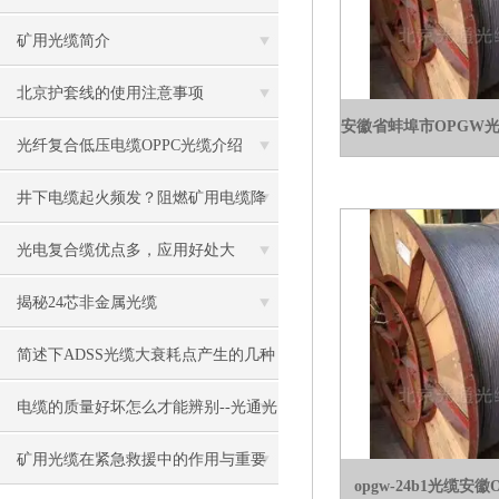
光束的光纤
矿用光缆简介
北京护套线的使用注意事项
光纤复合低压电缆OPPC光缆介绍
井下电缆起火频发？阻燃矿用电缆降
低瓦斯爆炸风险
光电复合缆优点多，应用好处大
揭秘24芯非金属光缆
简述下ADSS光缆大衰耗点产生的几种
原因
电缆的质量好坏怎么才能辨别--光通光
缆
矿用光缆在紧急救援中的作用与重要
opgw-24b1光缆