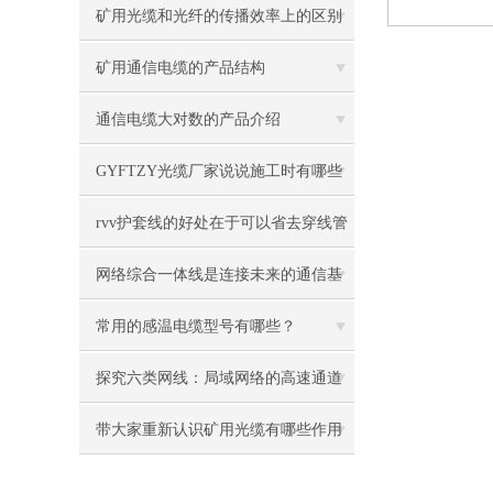
矿用光缆和光纤的传播效率上的区别
是什么
矿用通信电缆的产品结构
通信电缆大对数的产品介绍
GYFTZY光缆厂家说说施工时有哪些
要求
rvv护套线的好处在于可以省去穿线管
或者穿线槽
网络综合一体线是连接未来的通信基
础设施
常用的感温电缆型号有哪些？
探究六类网线：局域网络的高速通道
带大家重新认识矿用光缆有哪些作用