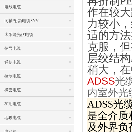
再挤制
P
电线电缆
作在较大
力较小，
同轴/射频电缆SYV
适的方法
太阳能光伏电缆
克服，但
信号电缆
层绞结构
通信电缆
稍大，在
控制电缆
ADSS
光
内室外
光
橡套电缆
ADSS
光
矿用电缆
是全介质
地暖电缆
及外界负
电源线