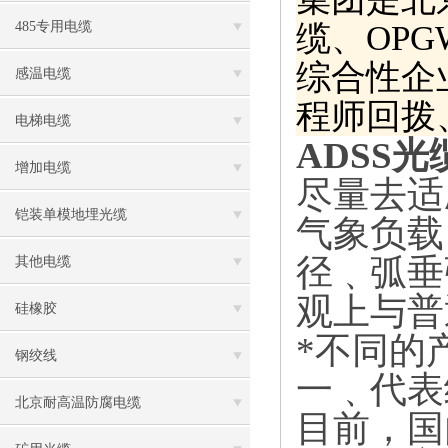
缆、OP
485专用电缆
综合性企
感温电缆
程师回拨
电梯电缆
ADSS
光
增加电缆
尽量去适
铠装单模地埋光缆
气象负载
径﹑弧垂
其他电缆
观上与普
硅橡胶
*不同的
钢绞线
一﹑代表
北京耐高温防腐电缆
目前，国