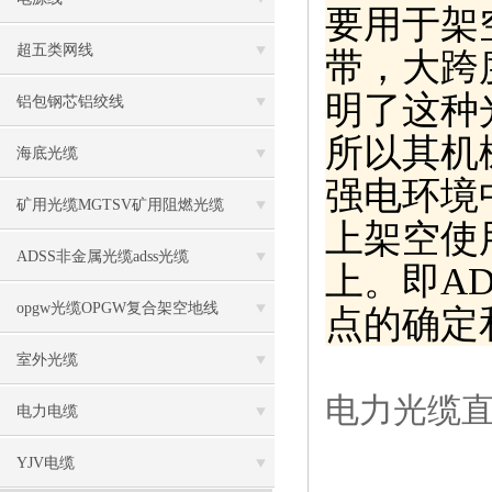
要用于架
超五类网线
带，大跨
明了这种
铝包钢芯铝绞线
所以其机
海底光缆
强电环境
矿用光缆MGTSV矿用阻燃光缆
上架空使
ADSS非金属光缆adss光缆
上。即A
opgw光缆OPGW复合架空地线
点的确定
室外光缆
电力光缆直销
电力电缆
YJV电缆