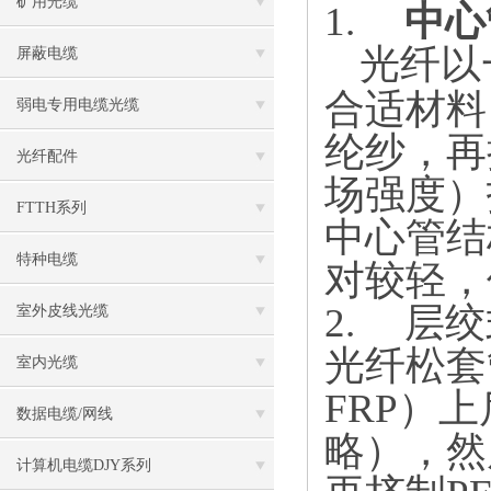
矿用光缆
1.
中心
光纤以
屏蔽电缆
合适材料
弱电专用电缆光缆
纶纱，再
光纤配件
场强度）
FTTH系列
中心管结
特种电缆
对较轻，
2.
层绞
室外皮线光缆
光纤松套
室内光缆
FRP
）上
数据电缆/网线
略），然
计算机电缆DJY系列