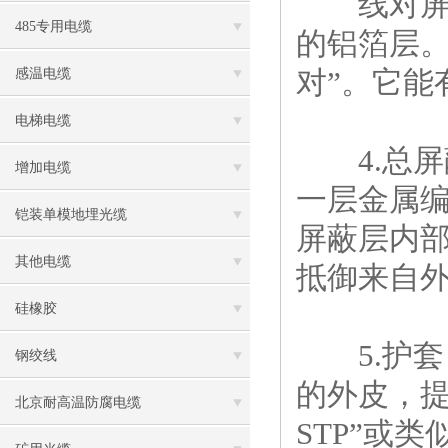
线对屏蔽
485专用电缆
的铝箔层。这
对”。它能
感温电缆
电梯电缆
4.总屏
增加电缆
一层金属编
铠装单模地埋光缆
屏蔽层内部
其他电缆
抵御来自
硅橡胶
5.护套
钢绞线
的外皮，提
北京耐高温防腐电缆
STP”或类