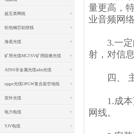
量更高，
超五类网线
业音频网
铝包钢芯铝绞线
3.一定
海底光缆
射，对信
矿用光缆MGTSV矿用阻燃光缆
ADSS非金属光缆adss光缆
四、 主
opgw光缆OPGW复合架空地线
室外光缆
1.成本
网线。
电力电缆
YJV电缆