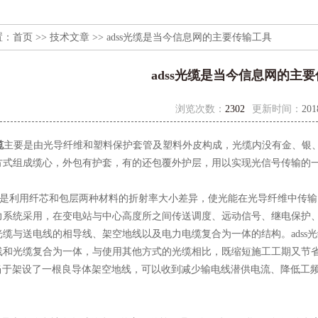
置：
首页
>>
技术文章
>> adss光缆是当今信息网的主要传输工具
adss光缆是当今信息网的主
浏览次数：
2302
更新时间：
201
缆
主要是由光导纤维和塑料保护套管及塑料外皮构成，光缆内没有金、银
方式组成缆心，外包有护套，有的还包覆外护层，用以实现光信号传输的
缆是利用纤芯和包层两种材料的折射率大小差异，使光能在光导纤维中传输
力系统采用，在变电站与中心高度所之间传送调度、远动信号、继电保护
光缆与送电线的相导线、架空地线以及电力电缆复合为一体的结构。adss
线和光缆复合为一体，与使用其他方式的光缆相比，既缩短施工工期又节
相当于架设了一根良导体架空地线，可以收到减少输电线潜供电流、降低工