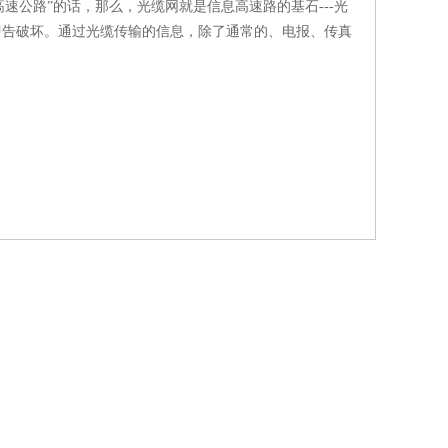
速公路”的话，那么，光缆网就是信息高速路的基石---光
即告破坏。通过光缆传输的信息，除了通常的、电报、传真
。