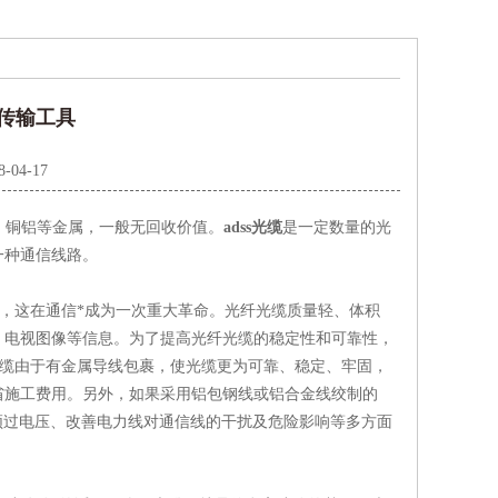
要传输工具
8-04-17
、铜铝等金属，一般无回收价值。
adss光缆
是一定数量的光
一种通信线路。
，这在通信*成为一次重大革命。光纤光缆质量轻、体积
、电视图像等信息。为了提高光纤光缆的稳定性和可靠性，
光缆由于有金属导线包裹，使光缆更为可靠、稳定、牢固，
省施工费用。另外，如果采用铝包钢线或铝合金线绞制的
频过电压、改善电力线对通信线的干扰及危险影响等多方面