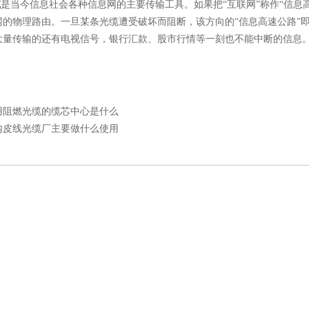
缆
是当今信息社会各种信息网的主要传输工具。如果把“互联网”称作“信息高
网的物理路由。一旦某条光缆遭受破坏而阻断，该方向的“信息高速公路”
大量传输的还有电视信号，银行汇款、股市行情等一刻也不能中断的信息
用阻燃光缆的缆芯中心是什么
内皮线光缆厂主要做什么使用