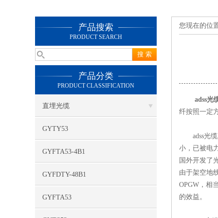
您现在的位
产品搜索
PRODUCT SEARCH
产品分类
PRODUCT CLASSIFICATION
adss光
直埋光缆
纤按照一定
GYTY53
adss光
小，已被电
GYFTA53-4B1
国外开发了
由于架空地
GYFDTY-48B1
OPGW，
的效益。
GYFTA53