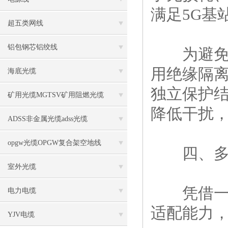
满足5G基
超五类网线
铝包钢芯铝绞线
为避免电
用绝缘隔
海底光缆
独立保护
矿用光缆MGTSV矿用阻燃光缆
降低干扰
ADSS非金属光缆adss光缆
opgw光缆OPGW复合架空地线
四、多域
室外光缆
凭借一体
电力电缆
适配能力
YJV电缆