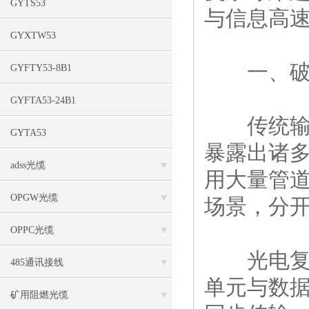
GYTS53
与信息高速
GYXTW53
一、破局
GYFTY53-8B1
GYFTA53-24B1
传统输电
GYTA53
暴露出诸
adss光缆
用大量管
OPGW光缆
场景，分
OPPC光缆
光电复合
485通讯接线
单元与数
矿用阻燃光缆