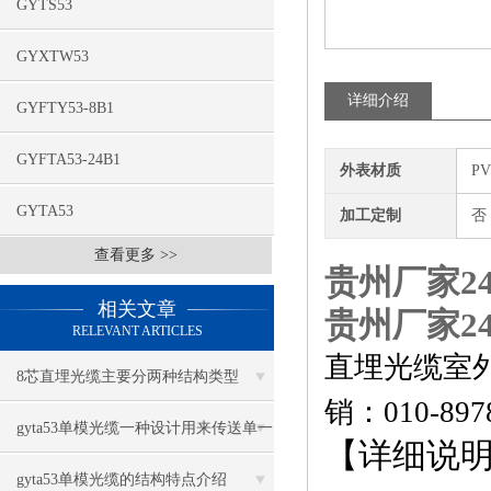
GYTS53
GYXTW53
详细介绍
GYFTY53-8B1
GYFTA53-24B1
外表材质
P
GYTA53
加工定制
否
查看更多 >>
贵州厂家24
相关文章
贵州厂家24
RELEVANT ARTICLES
直埋光缆室外
8芯直埋光缆主要分两种结构类型
销：010-
897
gyta53单模光缆一种设计用来传送单一
【详细说
光束的光纤
gyta53单模光缆的结构特点介绍