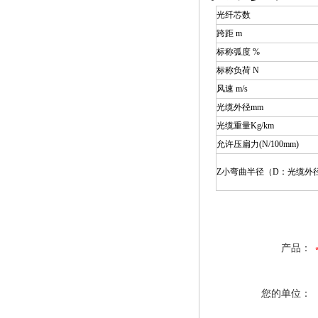
光纤芯数
跨距 m
标称弧度 %
标称负荷 N
风速 m/s
光缆外径mm
光缆重量Kg/km
允许压扁力(N/100mm)
Z小弯曲半径（D：光缆外径
产品：
您的单位：