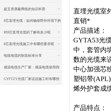
超五类屏蔽网线的知识科普
直埋光缆室外
直销*
8芯直埋光缆：如何确保野外环境下的
产品描述：
稳定传输？
对8芯直埋光缆的了解有多少呢
GYTA53
8芯直埋光缆施工中有哪些要求呢
中，套管内
电线电缆的制造标准分享
数的光缆来
感温电缆生产厂家：感温电缆使用四
中心加强芯
塑铝带(AP
大原则说明
GYFTZY光缆厂家说说施工时有哪些
烯外护套成
要求
产品特点：