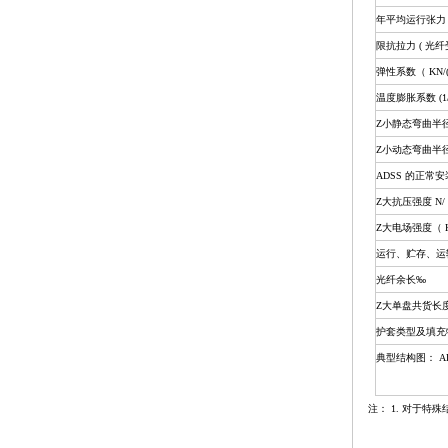
年平均运行张力（
限抗拉力 ( 光纤受力
弹性系数（ KN/(
温度膨胀系数 (1/ ℃
Z小静态弯曲半径
Z小动态弯曲半径
ADSS 的正常
Z大抗压强度 N/ 
Z大电场强度（ K
运行、贮存、运输温
光纤余长‰
Z大单盘共货长
护套类型及填充
典型结构图： ADS
注： 1. 对于