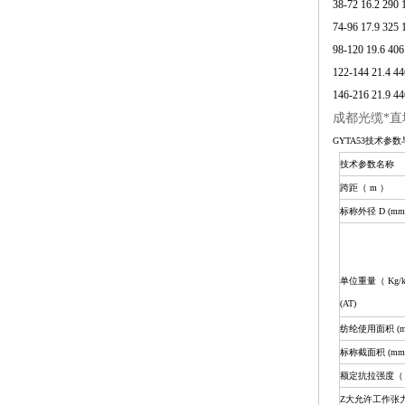
38-72 16.2 290 
74-96 17.9 325 
98-120 19.6 40
122-144 21.4 4
146-216 21.9 4
成都光缆*直埋
GYTA53技术
技术参数名称
跨距（ m ）
标称外径 D (mm
单位重量（ Kg/k
(AT)
纺纶使用面积 (mm
标称截面积 (mm 
额定抗拉强度（ kN
Z大允许工作张力