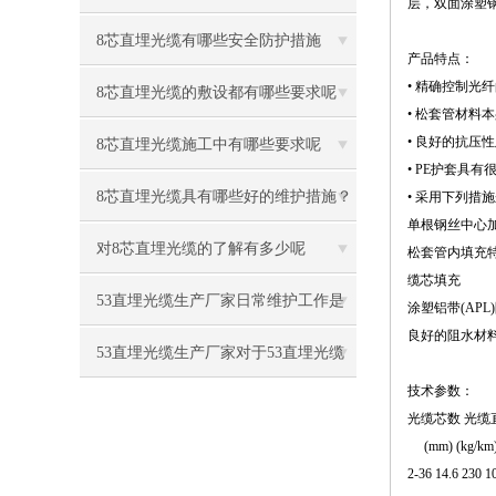
层，双面涂塑钢
么？
8芯直埋光缆有哪些安全防护措施
产品特点：
• 精确控制
8芯直埋光缆的敷设都有哪些要求呢
• 松套管材
• 良好的抗压
8芯直埋光缆施工中有哪些要求呢
• PE护套具
8芯直埋光缆具有哪些好的维护措施？
• 采用下列措
单根钢丝中心
对8芯直埋光缆的了解有多少呢
松套管内填充
缆芯填充
53直埋光缆生产厂家日常维护工作是
涂塑铝带(AP
良好的阻水材
什么
53直埋光缆生产厂家对于53直埋光缆
技术参数：
具体施工方法、难度介绍
光缆芯数 光缆
(mm) (kg/km
2-36 14.6 230 1