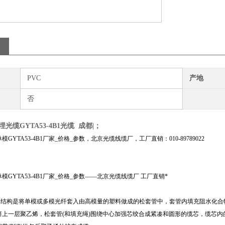
PVC
产地
否
光缆GYTA53-4B1光缆 成都|；
GYTA53-4B1厂家_价格_参数，北京光缆线缆厂，工厂直销：010-
89789022
】
模GYTA53-4B1厂家_价格_参数——北京光缆线缆厂 工厂直销*
光缆的结构是将单模或多模光纤套入由高模量的塑料做成的松套管中，套管内填充阻水化
上一层聚乙烯，松套管(和填充绳)围绕中心加强芯绞合成紧凑和圆形的缆芯，缆芯内的