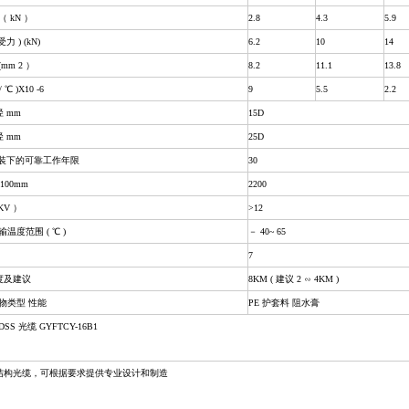
 kN ）
2.8
4.3
5.9
 ) (kN)
6.2
10
14
mm 2 ）
8.2
11.1
13.8
 )X10 -6
9
5.5
2.2
 mm
15D
 mm
25D
安装下的可靠工作年限
30
100mm
2200
V ）
>12
度范围 ( ℃ )
－ 40~ 65
7
度及建议
8KM ( 建议 2 ∽ 4KM )
物类型 性能
PE 护套料 阻水膏
S 光缆 GYFTCY-16B1
特殊结构光缆，可根据要求提供专业设计和制造