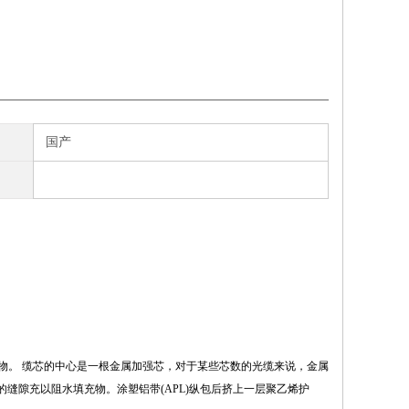
国产
合物。 缆芯的中心是一根金属加强芯，对于某些芯数的光缆来说，金属
缝隙充以阻水填充物。涂塑铝带(APL)纵包后挤上一层聚乙烯护