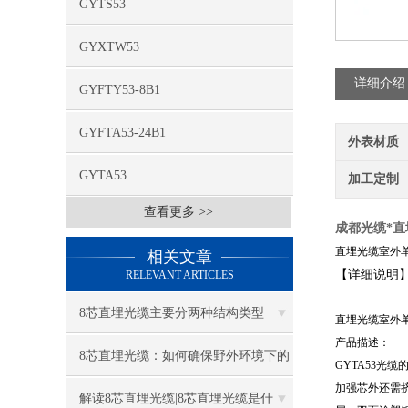
GYTS53
GYXTW53
详细介绍
GYFTY53-8B1
GYFTA53-24B1
外表材质
GYTA53
加工定制
查看更多 >>
成都光缆*直埋
直埋光缆室外单模
相关文章
【详细说明
RELEVANT ARTICLES
8芯直埋光缆主要分两种结构类型
直埋光缆室外单
产品描述：
8芯直埋光缆：如何确保野外环境下的
GYTA53
加强芯外还需挤
稳定传输？
解读8芯直埋光缆|8芯直埋光缆是什