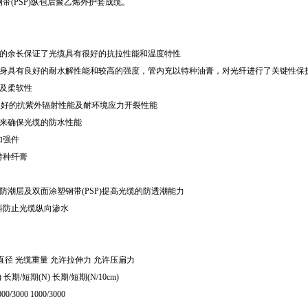
带(PSP)纵包后聚乙烯外护套成缆。
光纤的余长保证了光缆具有很好的抗拉性能和温度特性
料本身具有良好的耐水解性能和较高的强度，管内充以特种油膏，对光纤进行了关键性保
性及柔软性
有很好的抗紫外辐射性能及耐环境应力开裂性能
施来确保光缆的防水性能
加强件
特种纤膏
L)防潮层及双面涂塑钢带(PSP)提高光缆的防透潮能力
料防止光缆纵向渗水
直径 光缆重量 允许拉伸力 允许压扁力
) 长期/短期(N) 长期/短期(N/10cm)
000/3000 1000/3000