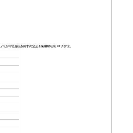
压等及杆塔悬挂点要求决定是否采用耐电痕 AT 外护套。