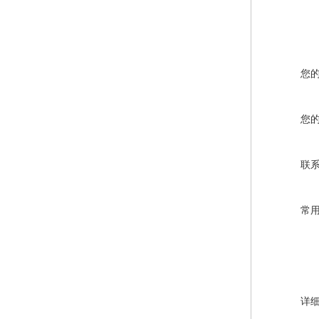
您
您
联
常
详