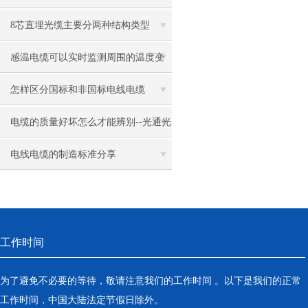
8芯直埋光缆主要分两种结构类型
感温电缆可以实时监测周围的温度变
化
怎样区分国标和非国标电线电缆
电缆的质量好坏怎么才能辨别--光通光
缆
电线电缆的制造标准分享
工作时间
为了避免不必要的等待，敬请注意我们的工作时间 。以下是我们的正常
工作时间，中国大陆法定节假日除外。