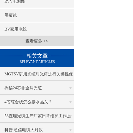
RVV电源线
屏蔽线
BV家用电线
查看更多 >>
相关文章
RELEVANT ARTICLES
MGTSV矿用光缆对光纤进行关键性保
护
揭秘24芯非金属光缆
4芯综合线怎么接水晶头？
53直埋光缆生产厂家日常维护工作是
什么
科普|通信电缆大对数