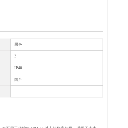
黑色
3
IP40
国产