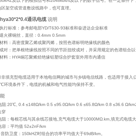
50kHZ及以下的
和2048kbit/s及以下的数字信号。在一定条件下
模拟信号
地区架空或管道敷设线路中，也可直埋。
ya30*2*0.4通讯电缆
说明
标准：参考邮电部YD/T630-93标准和奋进达企业标准
裸铜丝，直径：0.4mm 0.5mm
料：高密度聚乙烯或聚丙烯，按照色谱标明绝缘线的颜色
对：把单根绝缘线按照不同的节距扭绞成对，并采用规定的色谱组合以
料：HYA铜芯聚烯烃绝缘铝塑综合护套室外用市内通信
填充型电缆适用于本地电信网的城市与乡镇电信线路，也适用于接入公
+60℃环境条件下，电缆的机械和电气性能均保持不变。
能
0℃, 0.4 ≤148Ω/km 0.5 ≤95.0Ω/km 0.6 ≤65.8Ω/km 0.8 ≤3
不击穿
阻：每根芯线与其余线芯接地,充气电缆大于10000MΩ.km,填充式电缆大于
：平均值 52±2nF/km
防卫度：150kHZ时组合的功率平均值大于69dB/km。