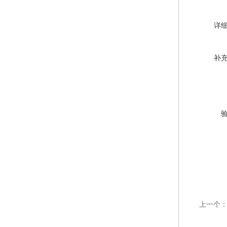
详
补
上一个