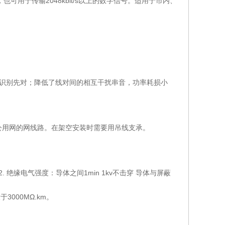
，也可用于传输2048kbit/s以上的数字信号。适用于市内、
识别先对；降低了线对间的相互干扰串音，功率耗损小
用网的网线路。在架空安装时需要用吊线支承。
6.6 Ω/km2. 绝缘电气强度：导体之间1min 1kv不击穿 导体与屏蔽
3000MΩ.km。