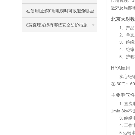
传输
、1
音频
近郊及局部
在使用阻燃矿用电缆时可以避免哪些
北京大对数h
故障
8芯直埋光缆有哪些安全防护措施
1、产品执行
2、单支退火
3、绝缘材
4、绝缘成
5、护套材
HYA应用
实心绝缘非
在-30℃~
主要电气性
1. 直流电阻:2
1min 3kv
3. 绝缘电
4. 工作电容
5.远端串音