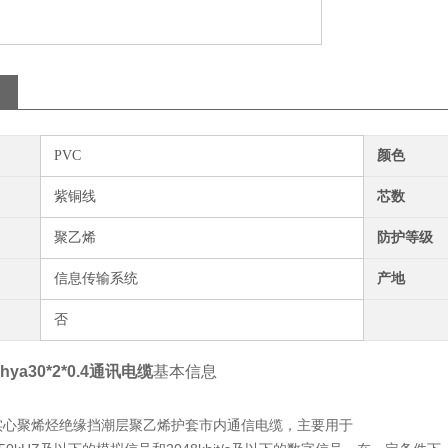
PVC
颜色
紫铜线
芯数
聚乙烯
防护等级
信息传输系统
产地
否
ya30*2*0.4通讯电缆
基本信息
芯实心聚烯烃绝缘挡潮层聚乙烯护套市内通信电缆，主要用于