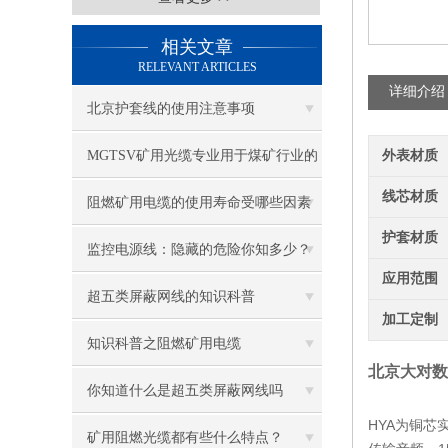
相关文章
RELEVANT ARTICLES
详细介绍
北京护套线的使用注意事项
MGTSV矿用光缆专业用于煤矿行业的
外表材质
线芯材质
通讯光缆
阻燃矿用电缆的使用寿命受哪些因素
护套材质
影响？延长寿命的技巧
监控电源线：隐藏的危险你知多少？
应用范围
超五类屏蔽网线的知识科普
加工定制
知识科普之阻燃矿用电缆
北京大对数h
你知道什么是超五类屏蔽网线吗
HYA为铜
矿用阻燃光缆都有些什么特点？