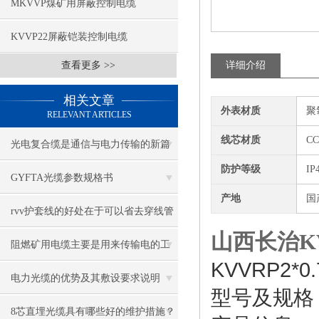
MKVVP煤矿用屏蔽控制电缆
KVVP22屏蔽铠装控制电缆
查看更多 >>
详细介绍
相关文章
外表材质
聚
RELEVANT ARTICLES
线芯材质
C
光电复合缆是通信与电力传输的新篇
防护等级
IP
章
GYFTA光缆参数规格书
产地
国
rvv护套线的好处在于可以省去穿线管
山西长治K
或者穿线槽
阻燃矿用电缆主要是用来传输电的工
KVVRP2*0.
作的
电力光缆的优势及其敷设要求说明
型号及规格
8芯直埋光缆具有哪些好的维护措施？