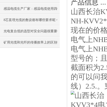
产品信息 ...
感温电缆生产厂家：感温电缆使用四
山西长治K
NH-KVV
大原则说明
8芯直埋光缆的敷设都有哪些要求呢
现在的价格
光电复合缆的选型对安全问题很重要
电气上NHBV
矿用光缆和光纤的传播效率上的区别
电气上NHBV
是什么
型号的；且是
截面积为2.
的可以问我
线）2.5.