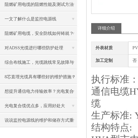
通讯光缆
阻燃矿用电缆的阻燃性能及测试方法
一文了解什么是监控电源线
详细介绍
阻燃矿用电缆，安全防线如何铸就？
对ADSS光缆进行哪些防护处理
外表材质
P
加工定制
否
综合布线施工，光缆跳线常见故障与
解决办法
执行标准：YD
8芯直埋光缆具有哪些好的维护措施？
通信电缆H
想提升通信电力传输效率？光电复合
缆
缆有何秘诀？
光电复合缆优点多，应用好处大
生产标准: Y
说说监控电源线的维护和储存方式重
结构特点:
要