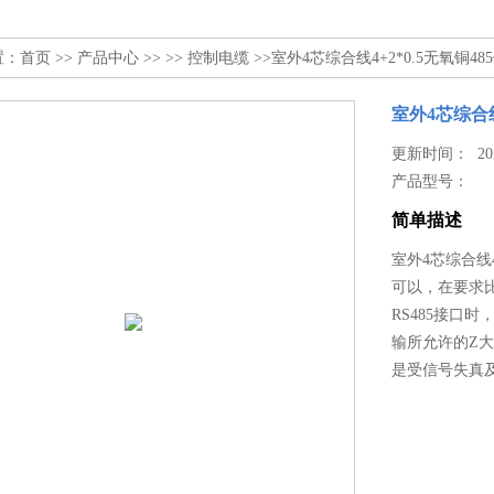
置：
首页
>>
产品中心
>> >>
控制电缆
>>室外4芯综合线4+2*0.5无氧铜4
室外4芯综合线
更新时间： 2026
产品型号：
简单描述
室外4芯综合线
可以，在要求
RS485接口
输所允许的Z
是受信号失真