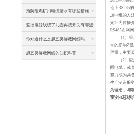
从RS48
论上RS48
预防阻燃矿用电缆进水有哪些措施
加中继的方法
光纤为传播介
监控电源线绕了几圈再接开关有哪些
RS485
（1）采用
用处
你知道什么是超五类屏蔽网线吗
号的影响Z
严重，主要
超五类屏蔽网线的知识科普
（2）应注
同电缆，或
努力成为具
生产制造服
为理念，与
室外4芯综合