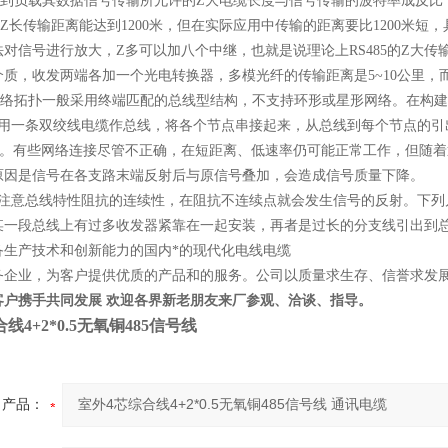
5接口到负载其数据信号传输所允许的Z大电缆长度与信号传输的波特率成反
5的Z长传输距离能达到1200米，但在实际应用中传输的距离要比1200
对信号进行放大，Z多可以加八个中继，也就是说理论上RS485的Z大传
质，收发两端各加一个光电转换器，多模光纤的传输距离是5~10公里，
布网网络拓扑一般采用终端匹配的总线型结构，不支持环形或星形网络。在构
一条双绞线电缆作总线，将各个节点串接起来，从总线到每个节点的引
低。有些网络连接尽管不正确，在短距离、低速率仍可能正常工作，但随
原因是信号在各支路末端反射后与原信号叠加，会造成信号质量下降。
意总线特性阻抗的连续性，在阻抗不连续点就会发生信号的反射。下列
某一段总线上有过多收发器紧靠在一起安装，再者是过长的分支线引出到
备生产技术和创新能力的国内*的现代化电线电缆
务企业，为客户提供优质的产品和的服务。公司以质量求生存、信誉求发
客户携手共同发展 欢迎各界新老朋友来厂参观、洽谈、指导。
线4+2*0.5无氧铜485信号线
产品：