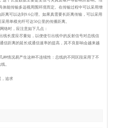
比，这个长度数据主要是受信号失真及噪声等影响所影响。理
米短，具体能传输多远视周围环境而定。在传输过程中可以采用增
输距离可以达到9.6公理。如果真需要长距离传输，可以采用
而采用单模光纤可达50公里的传播距离。
建网络时，应注意如下几点：
出线长度应尽量短，以便使引出线中的反射信号对总线信
着通信距离的延长或通信速率的提高，其不良影响会越来越
几种情况易产生这种不连续性：总线的不同区段采用了不
总线。
展，追求