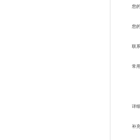
您
您
联
常
详
补