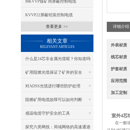
MKVVP煤矿用屏蔽控制电缆
KVVP22屏蔽铠装控制电缆
查看更多 >>
详细介绍
相关文章
外表材质
RELEVANT ARTICLES
线芯材质
什么是24芯非金属光缆呢？你知道吗
护套材质
矿用阻燃光缆保证了矿井的安全
应用范围
对ADSS光缆进行哪些防护处理
加工定制
阻燃矿用电缆故障可以如何判断
感温电缆守护安全的工具
室外4芯综
在一般场合
探究六类网线：局域网络的高速通道