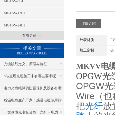
MGTSV-8B1
MGTSV-12B1
详细介绍
MGTSV-24B1
查看更多 >>
外表材质
P
相关文章
加工定制
否
RELEVANT ARTICLES
MKVV电缆
光缆跳线定义、原理与特征
OPGW光
8芯直埋光缆施工中有哪些要求呢
OPGW光缆，
电力光缆绝缘的防雷保护及设备有哪
Wire（也
些
感温电缆生产厂家：感温电缆使用四
把
光纤
放
大原则说明
一文读懂光电复合缆：光纤 + 电力一