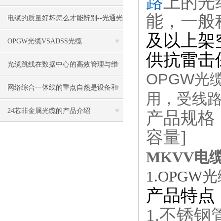
路
上的光
能，一般
体结构与传输原理详解
电缆的质量好坏怎么才能辨别--光通光
及以上架
缆
OPGW光缆VSADSS光缆
供抗雷击
光缆跳线在数据中心的高效管理与维
OPGW光缆
护策略
网络综合一体线的重点自然是设备和
用，受线
技术
24芯非金属光缆的产品介绍
产品规格
容量]
MKVV电缆
1.OPG
产品特点
1.不锈