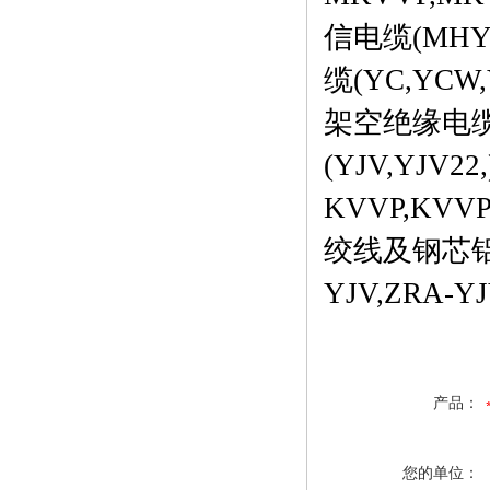
信电缆(MHY
缆(YC,YC
架空绝缘电缆J
(YJV,YJV
KVVP,KVV
绞线及钢芯铝
YJV,ZRA-Y
产品：
您的单位：