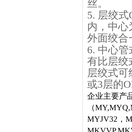
丝。
5. 层绞
内，中心
外面绞合
6. 中心
有比层绞
层绞式可
或3层的
企业主要产
（MY,MYQ,M
MYJV32，M
MKVVP,M