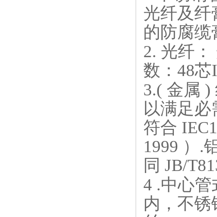
光纤及纤
的防腐缆
2. 光
数：48芯I
3.( 金
以满足必
符合 IEC
1999 ）
同 JB/T81
4 .中
内，不锈