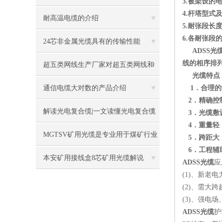
3.被架设的
4.杆塔型式
耐高温电缆的介绍
5.耐张段长
6.各耐张段
24芯非金属光缆具有的传输性能
ADSS光
线的相序排
超五类网线生产厂家对超五类网线和
光缆特点
六类网线的区别介绍
通信电缆大对数的产品介绍
1．合理的
2．精确控
解读光电复合缆|一文读懂光电复合缆
3．光缆敷设
4．重量轻
MGTSV矿用光缆是专业用于煤矿行业
5．跨距大，
6．工程辅
的通讯光缆
本安矿用接线盒8芯矿用光缆解说
ADSS光缆
应
(1)、新老
(2)、需大
(3)、强电
ADSS光缆
护