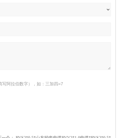
填写阿拉伯数字），如：三加四=7
下一个：
RVS2*0.5*山东护套电缆RVV2*1.0电缆*RVS2*0.5*