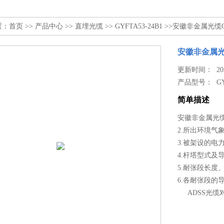
置：
首页
>>
产品中心
>>
直埋光缆
>>
GYFTA53-24B1
>>安徽非金属光缆GY
安徽非金属光缆
更新时间： 2026
产品型号：
G
简单描述
安徽非金属光缆G
2.所出环境气象
3.被架设的电
4.杆塔型式及
5.耐张段长度
6.各耐张段的
ADSS光缆