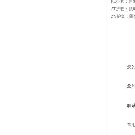
PE护套：普
AT护套：抗
ZY护套：阻
您
您
联
常