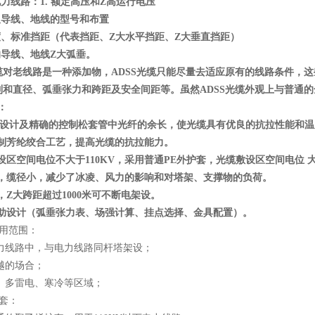
电力线路：1. 额定高压和Z高运行电压
及导线、地线的型号和布置
度、标准挡距（代表挡距、Z大水平挡距、Z大垂直挡距）
的导线、地线Z大弧垂。
缆对老线路是一种添加物，ADSS光缆只能尽量去适应原有的线路条件，这
列和直径、弧垂张力和跨距及安全间距等。虽然ADSS光缆外观上与普通
：
设计及精确的控制松套管中光纤的余长，使光缆具有优良的抗拉性能和温
制芳纶绞合工艺，提高光缆的抗拉能力。
区空间电位不大于110KV，采用普通PE外护套，光缆敷设区空间电位
，缆径小，减少了冰凌、风力的影响和对塔架、支撑物的负荷。
Z大跨距超过1000米可不断电架设。
助设计（弧垂张力表、场强计算、挂点选择、金具配置）。
用范围：
电力线路中，与电力线路同杆塔架设；
跨越的场合；
场、多雷电、寒冷等区域；
套：