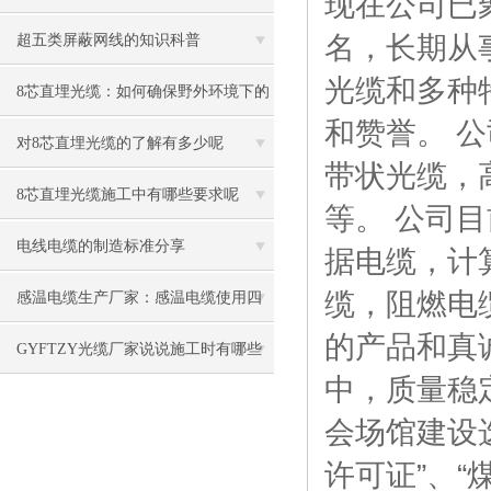
现在公司已
名，长期从
超五类屏蔽网线的知识科普
光缆和多种
8芯直埋光缆：如何确保野外环境下的
和赞誉。 
稳定传输？
对8芯直埋光缆的了解有多少呢
带状光缆，
8芯直埋光缆施工中有哪些要求呢
等。 公司
电线电缆的制造标准分享
据电缆，计
缆，阻燃电
感温电缆生产厂家：感温电缆使用四
的产品和真
大原则说明
GYFTZY光缆厂家说说施工时有哪些
中，质量稳
要求
会场馆建设选
许可证”、“