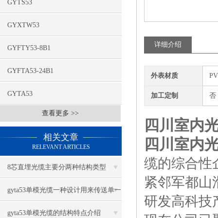
GYTS53
GYXTW53
详细介绍
GYFTY53-8B1
GYFTA53-24B1
外表材质
P
GYTA53
加工定制
否
查看更多 >>
四川室内光
相关文章
四川室内光
RELEVANT ARTICLES
缆的综合性
8芯直埋光缆主要分两种结构类型
紧邻军都山
gyta53单模光缆一种设计用来传送单一
研发高科技
光束的光纤
gyta53单模光缆的结构特点介绍