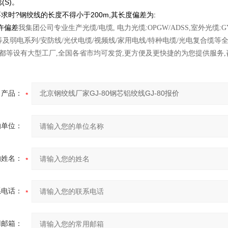
(S)。
要求时?钢绞线的长度不得小于200m,其长度偏差为:
许偏差
我集团公司专业生产光缆/电缆, 电力光缆:OPGW/ADSS,室外光缆:GYTA
PFJV等及弱电系列/安防线/光伏电缆/视频线/家用电线/特种电缆/光电复合缆等
成都等设有大型工厂,全国各省市均可发货,更方便及更快捷的为您提供服务,咨
产品：
的单位：
的姓名：
系电话：
用邮箱：