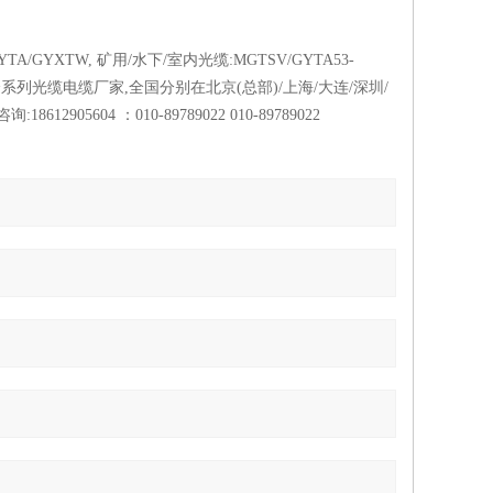
/GYXTW, 矿用/水下/室内光缆:MGTSV/GYTA53-
全系列光缆电缆厂家,全国分别在北京(总部)/上海/大连/深圳/
询:1
8612905604
：010-
89789022
010-
89789022