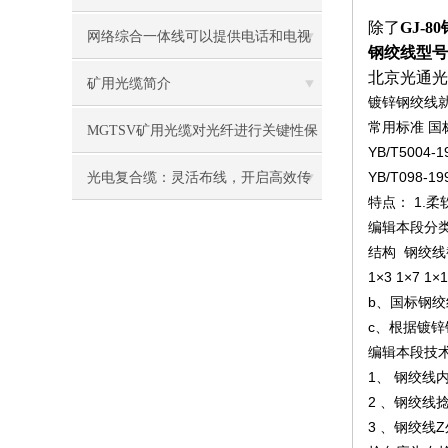
除了
GJ-8
什么
网络综合一体线可以提供电话和电视
钢绞线型号是：
北京光通光
信号的传输
矿用光缆简介
镀锌钢绞线
常用标准 国标Y
MGTSV矿用光缆对光纤进行关键性保
YB/T5004
护
YB/T098
光电复合缆：灵活布线，开启高效传
特点： 1.柔
输新体验
编辑本段分类
结构 钢绞线
1×3 1×7 1×
b、国标钢绞线
c、根据镀锌
编辑本段技
1、 钢绞线
2 、钢绞线
3 、钢绞线