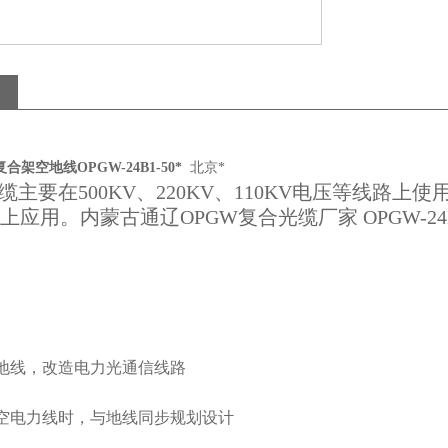
合架空地线OPGW-24B1-50*
北京*
缆主要在
500KV
、
220KV
、
110KV
电压等线路上使
上应用。内蒙古通辽OPGW复合光缆厂家 OPGW-24B
地线，改造电力光通信线路
空电力线时，与地线同步规划设计