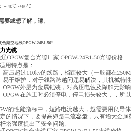
：－40
℃
~+80
℃
需要或想了解，请。
合架空地线OPGW-24B1-50*
电力光缆
辽OPGW复合光缆厂家 OPGW-24B1-50光缆价格
适用特点是：
）高压超过
110kv
的线路，档距较大（一般都在
250M
）易于维护，对于线路跨越
问题
易
解决
，其机械特
）
OPGW
外层为金属铠装，对高压电蚀及降解无影响
）
OPGW
在施工时必须停电，停电损失较大，，所以
GW
的性能指标中，短路电流越大，越需要用良导体
定的情况下，要提高短路电流
容量
，只有增大金属
杆塔强度提出了安全问题。