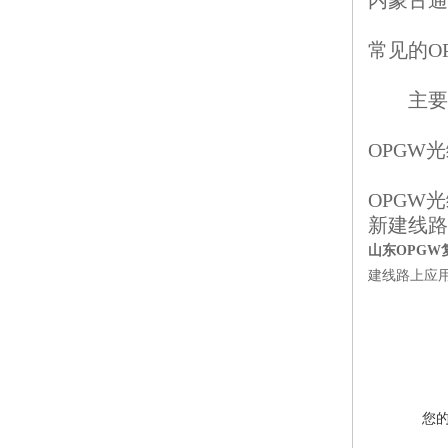
内蒙古通辽
常见的
O
主要有
OPGW
光
OPGW
光
新建线路
山东OPGW复
建线路上应用
您