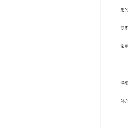
您
联
常
详
补