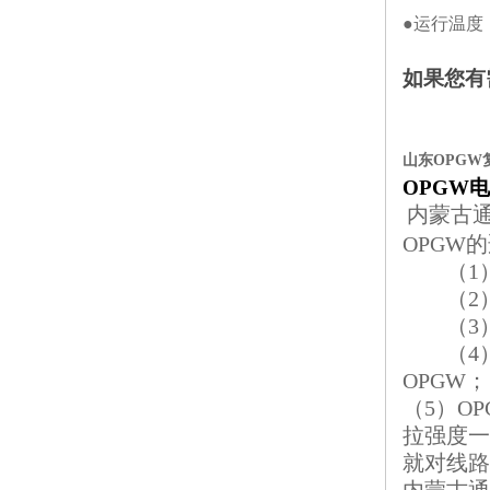
●运行温度
如果您有
山东OPGW复
OPGW
内蒙古通
OPGW
的
（
1
（
2
（
3
（
4
OPGW
；
（
5
）
OP
拉强度一
就对线路