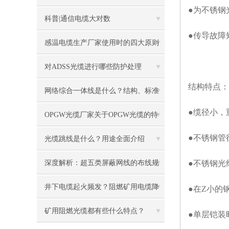
●为不锈钢
容需要格外注意
科普|通信电缆大对数
●传导故障
感温电缆生产厂家使用时的四大原则
对ADSS光缆进行哪些防护处理
结构特点：
网络综合一体线是什么？结构、标准
●缆径小，
与应用全解析
OPGW光缆厂家关于OPGW光缆的特
●不锈钢管
点用途说明
光缆跳线是什么？用途全面介绍
深度解析：超五类屏蔽网线的布线规
●不锈钢光
范与注意事项
井下电缆起火频发？阻燃矿用电缆降
●在Z小的
低瓦斯爆炸风险
矿用阻燃光缆都有些什么特点？
●单层铠装