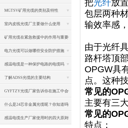
把
光纤
放
MGTSV矿用光缆的类别及特性
包层两种
输效率感
室内皮线光缆厂主要做什么使用
矿用光缆在紧急救援中的作用与重要
由于光纤
性
电力光缆可以做哪些安全防护措施
路杆塔顶
感温电缆是一种保护电路的电缆吗
OPGW
具
了解ADSS光缆的主要结构
点。这种
常见的
OP
GYFTZY光缆厂家告诉你在施工中会
主要有三
遇到哪些问题
什么是24芯非金属光缆呢？你知道吗
常见的
OP
感温电缆生产厂家使用时的四大原则
特点：