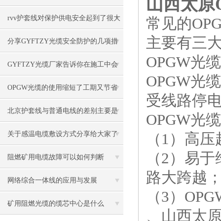
山西太原O
rvv护套线对保护供电安全起到了很大
常见的OP
主要有三
的作用
分享GYFTZY光缆安全防护的几项措
OPGW光缆
施
GYFTZY光缆厂家告诉你在施工中会
OPGW光缆
遇到哪些问题
OPGW光缆的使用缩短了工期又节省
受线路停
施工费用
北京护套线与普通电线的差别主要是
OPGW光
电缆尺寸较大
关于感温电缆敷设方式分享给大家了
（1）高压
（2）易
解下
阻燃矿用电缆故障可以如何判断
路大跨越
网络综合一体线的应用与发展
（3）OP
矿用阻燃光缆的缆芯中心是什么
、山西太原O