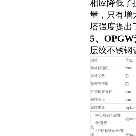
相应降低了
量，只有增
塔强度提出
5
、OPG
层绞不锈钢
项目
单位
导体截面积
mm2
光纤芯数
芯
每管光纤数
芯
不锈钢管直径
mm
光缆直径
mm
光缆重量
kg/km
中心层铝包钢数
根/mm
量/直径
光
*层铝包钢数量/直
根/mm
缆