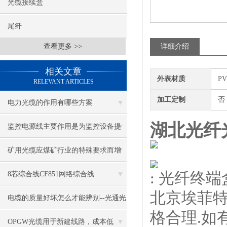
光缆接续盒
尾纤
查看更多 >>
详细介绍
相关文章
外表材质
P
RELEVANT ARTICLES
加工定制
否
电力光缆的作用有哪些方案
湖北光纤
监控电源线主要作用是为监控设备提
供电源和信号传输功能
矿用光缆应煤矿行业的特殊要求而增
设了许多特殊性能
: 光纤终端
8芯综合线CF851网络综合线
北京埃菲特
电缆的质量好坏怎么才能辨别--光通光
格合理.如
缆
OPGW光缆用于新建线路，成本低