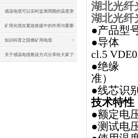
湖北光纤
感温电缆可以实时监测周围的温度变
湖北光纤
化
矿用光缆在紧急救援中的作用与重要
●
产品型号
●
导体 ：
性
知识科普之阻燃矿用电缆
cl.5 VDE
关于感温电缆敷设方式分享给大家了
●
绝缘 ： 
解下
准）
●
线芯识
技术特性
●
额定电压：
●
测试电压