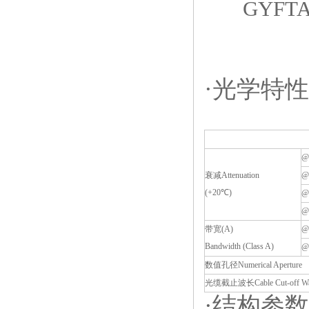
GYFTA53 
·光学特性
@
衰减
Attenuation
@
(+20
℃
)
@
@
带宽
(A
)
@
Bandwidth (Class A)
@
数值孔径
Numerical Aperture
光缆截止波长
Cable Cut-off W
·结构参数