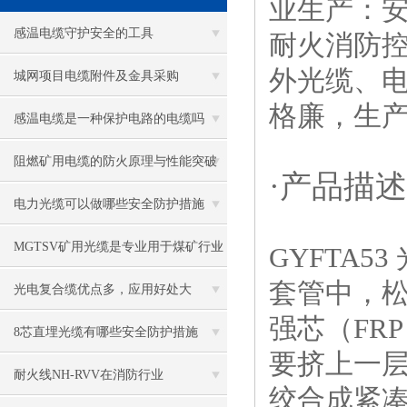
业生产：安
感温电缆守护安全的工具
耐火消防
外光缆、电
城网项目电缆附件及金具采购
格廉，生
感温电缆是一种保护电路的电缆吗
阻燃矿用电缆的防火原理与性能突破
·产品描述
电力光缆可以做哪些安全防护措施
MGTSV矿用光缆是专业用于煤矿行业
GYFTA5
套管中，
的通讯光缆
光电复合缆优点多，应用好处大
强芯（FR
8芯直埋光缆有哪些安全防护措施
要挤上一层
耐火线NH-RVV在消防行业
绞合成紧