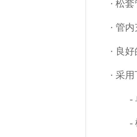
· 松套
· 管内
· 良好
· 采用
- 单根
- 松套