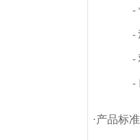
- *
- 涂塑
- 双面
- 良好
·产品标