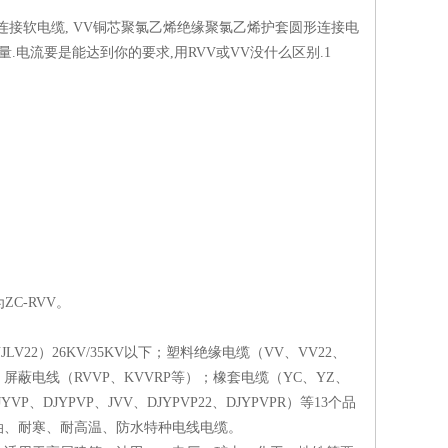
圆形连接软电缆, VV铜芯聚氯乙烯绝缘聚氯乙烯护套圆形连接电
量.电流要是能达到你的要求,用RVV或VV没什么区别.1
C-RVV。
JLV22）26KV/35KV以下；塑料绝缘电缆（VV、VV22、
2等）；屏蔽电线（RVVP、KVVRP等）；橡套电缆（YC、YZ、
DJYPVP、JVV、DJYPVP22、DJYPVPR）等13个品
油、耐寒、耐高温、防水特种电线电缆。