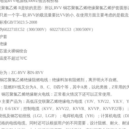
电缆RVV电源线500vZ低含税价格
是聚氯乙烯 R是软的意思/. 所以,RVV 铜芯聚氯乙烯绝缘聚氯乙烯护套
缆只差一个字--软,RVV的载流量要比VV的小, 在使用方面主要考虑的是载流
GB/T5023.5-2008
2271EC52（300/300V） 602271EC53（300/500V）
护套
绝缘
多芯退火裸铜绞合
温度不超过70℃
分为：ZC-RVV 和N-RVV
VV: 铜芯聚氯乙烯绝缘阻燃电线：绝缘料加有阻燃剂，离开明火不自燃。
RVV：阻燃BV线又分为A、B、C、D四个等，其中A类，以此类推，Z常用的为Z
VV：铜芯聚氯乙烯绝缘耐火电线：正常着火情况下还可以正常使用。
1.0 主要产品为：高低压交联聚乙烯绝缘电力电缆（YJV、YJV22、YJLV、Y
22）0.6/1KV；控制电缆（KVV、KVV22、KVVR、KVVP、KVVP2
线及钢芯铝绞线（LGJ、LGJF）；电焊机电缆（YH）；计算机电缆（DJYVP、
多种规格的电线电缆。同时还可以根据用户的不同需要，设计阻燃、耐火、耐