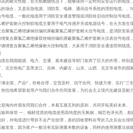
较高的耐火性能，在火焰燃烧情况下，能够保持一定时间安全运行的电缆
高的场合，又是应急电源、消防泵、电梯、通讯信号系统的理想电缆。。NH
号电缆，一般此电缆用于消防安全通道警报或消防栓启动控制信号电缆。 
烯护套耐火控制软电缆主要用于电气传感开关或电源信号，在火灾发生现场
合聚氯乙烯绝缘铜丝编织屏蔽聚氯乙烯护套耐火信号电缆，是消防安装感温仪
缠绕复合聚氯乙烯绝缘双绞铜丝编织屏蔽聚氯乙烯护套耐火仪表信号电缆，是
带缠绕复合聚氯乙烯绝缘耐火控制电缆，大多用于消防安全通道照明线缆。 
缆
电缆在我国能源、电力、交通、基本建设等部门发挥了巨大的作用，特别
厂、北京热电厂及黑龙江、吉林、内蒙古、山东、山西、北京等省市的国
家。
誉满全国，产品*，价格合理，交货及时、信守合同、快捷方便、实行“三包
，热忱地希望新老用户与我们合作共同发展，为社会主义现代化建设贡献
欢迎海内外朋友同我们合作，本着互惠互利的原则，共同开拓美好未来。
运输和保管 一、铜材优质的电缆使用高纯度的无氧铜，铜芯色泽光亮，差
能好，对电缆进行弯折不会产生纹理，差的回收塑料在弯折几次后会出现明
以被发觉，因为客户一般没有实际测量米数的设备，同样的使用测重法就