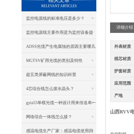
相关文章
RELEVANT ARTICLES
监控电源线的标准电压是多少？
详细介绍
监控电源线主要作用是为监控设备提
供电源和信号传输功能
ADSS光缆产生电腐蚀的原因主要哪几
外表材质
线芯材质
种
MGTSV矿用光缆的类别及特性
护套材质
超五类屏蔽网线的知识科普
应用范围
4芯综合线怎么接水晶头？
产地
gyta53单模光缆一种设计用来传送单一
山西RVV电
光束的光纤
网络综合一体线怎么接？
感温电缆生产厂家：感温电缆使用四