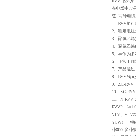
RVVP控制软
在电线中,V
缆. 两种电
1、RVV执行标准
2、额定电压为60
3、聚氯乙烯
4、聚氯乙烯
5、导体为
6、正常工作
7、产品通过
8、RVV线又
9、ZC-R
10、ZC-
11、N-R
RVVP 6×
VLV、VLV
YCW）；铝绞
种8000