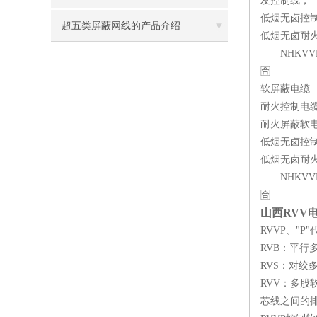
发控制线，
低烟无卤控
大原则说明
超五类屏蔽网线的产品介绍
低烟无卤耐火控制
NHKVVP2
🈴 ZR
软屏蔽电缆
耐火控制电
耐火屏蔽软
低烟无卤控
低烟无卤耐火控制
NHKVVP2
🈴 Z
山西RVV电
RVVP、"
RVB：平
RVS：对绞
RVV：多
芯线之间的