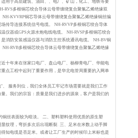
，适用于高层建筑、油田、、电厂、矿山，化工、地铁等要
-RVS多根铜芯绞合导体云母带缠绕复合聚氯乙烯绝缘双
NH-KVVRP铜芯导体云母带缠绕复合聚氯乙烯绝缘铜丝编
传导连接系统信号电缆。 NH-RVVP多根铜芯绞合导体
器或GPS火源水炮电线电缆。 NH-RVSP多根铜芯绞合
消防安装感温仪器与消防主控系统通讯电缆。 NH-BV铜
NH-RVB多根铜芯绞合导体云母带缠绕复合聚氯乙烯绝缘
是近十年来在张家口电厂、盘山电厂、杨柳青电厂、华能电
家重点工程中起到了重要作用，是华北电管局重要的入网单
"、 服务到位，我们全体员工牢记市场需要就是我们工作
力量。我们的宗旨：质量是我们进步的源泉，客户是我们的
的铜丝表面较为暗淡。 二、塑料塑料使用优质的原生塑
显纹理，弯折多次后出现断裂. 三、足米在米数上动手脚
能得知电缆是否足米。或者让工厂生产的时候印上米标也是