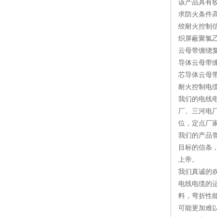
该产品具有
求防火条件
绞耐火控制信
织屏蔽聚氯乙
云母带缠绕复
导体云母带
芯导体云母
耐火控制电
我们的电线
厂、三河电
位，定点厂
我们的产品
目标的信条
上帝。
我们真诚的
电线电缆的
料，弯折性
可能更加难