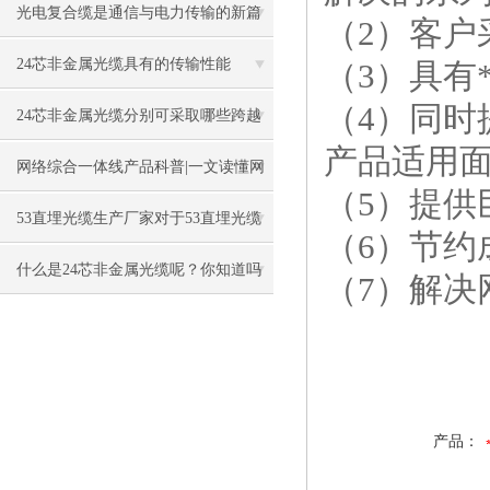
什么
光电复合缆是通信与电力传输的新篇
（2）客户
章
24芯非金属光缆具有的传输性能
（3）具有
（4）同
24芯非金属光缆分别可采取哪些跨越
产品适用
法
网络综合一体线产品科普|一文读懂网
（5）提供
络综合一体线
53直埋光缆生产厂家对于53直埋光缆
（6）节
具体施工方法、难度介绍
什么是24芯非金属光缆呢？你知道吗
（7）解
产品：