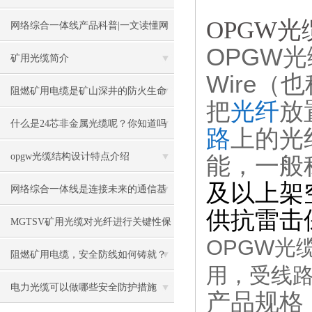
OPGW光
用
网络综合一体线产品科普|一文读懂网
OPGW光缆，
络综合一体线
矿用光缆简介
Wire（也
阻燃矿用电缆是矿山深井的防火生命
把
光纤
放
线
什么是24芯非金属光缆呢？你知道吗
路
上的光
opgw光缆结构设计特点介绍
能，一般
及以上架
网络综合一体线是连接未来的通信基
供抗雷击
础设施
MGTSV矿用光缆对光纤进行关键性保
OPGW光缆
护
阻燃矿用电缆，安全防线如何铸就？
用，受线
电力光缆可以做哪些安全防护措施
产品规格