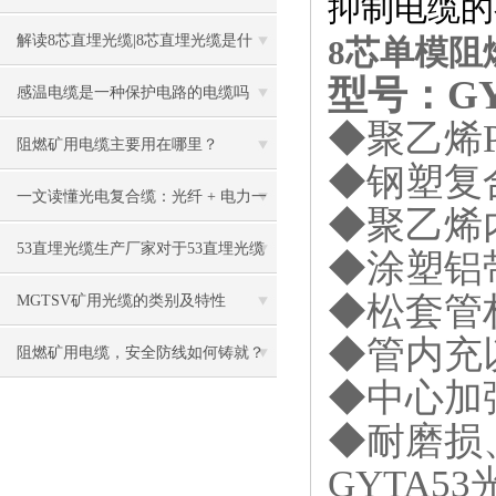
抑制电缆的
解读8芯直埋光缆|8芯直埋光缆是什
8芯单模阻
型号：GY
么？
感温电缆是一种保护电路的电缆吗
◆
聚乙烯
阻燃矿用电缆主要用在哪里？
◆
钢塑复
一文读懂光电复合缆：光纤 + 电力一
◆
聚乙烯
体结构与传输原理详解
53直埋光缆生产厂家对于53直埋光缆
◆
涂塑铝
◆
松套管
具体施工方法、难度介绍
MGTSV矿用光缆的类别及特性
◆
管内充
阻燃矿用电缆，安全防线如何铸就？
◆
中心加
◆
耐磨损
GYTA53