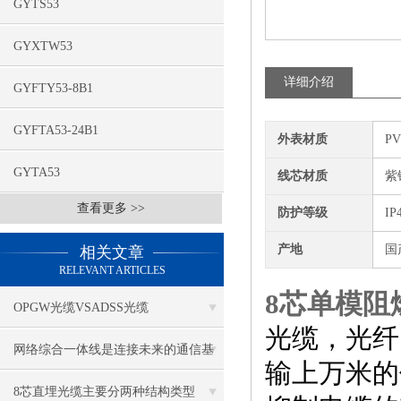
GYTS53
GYXTW53
详细介绍
GYFTY53-8B1
GYFTA53-24B1
外表材质
P
GYTA53
线芯材质
紫
查看更多 >>
防护等级
IP
产地
国
相关文章
RELEVANT ARTICLES
8芯单模阻
OPGW光缆VSADSS光缆
光缆，光纤
网络综合一体线是连接未来的通信基
输上万米的
础设施
8芯直埋光缆主要分两种结构类型