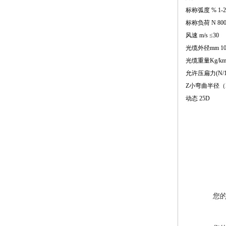
标称弧度 % 1-2
标称负荷 N 800-
风速 m/s ≤30
光缆外径mm 10.
光缆重量Kg/km 
允许压扁力(N/10
Z小弯曲半径（D
动态 25D
您