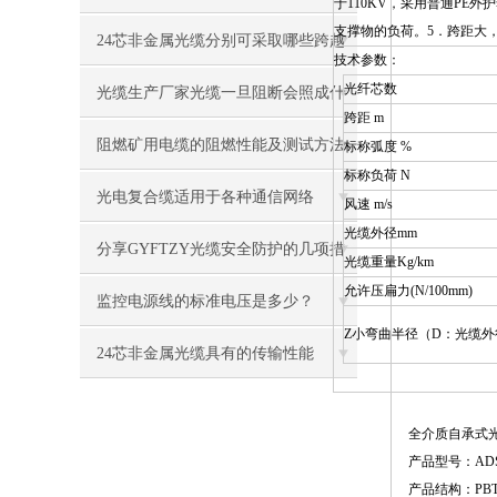
于110KV，采用普通PE
支撑物的负荷。5．跨距大
24芯非金属光缆分别可采取哪些跨越
技术参数：
光纤芯数
法
光缆生产厂家光缆一旦阻断会照成什
跨距 m
么问题
阻燃矿用电缆的阻燃性能及测试方法
标称弧度 %
标称负荷 N
光电复合缆适用于各种通信网络
风速 m/s
光缆外径mm
分享GYFTZY光缆安全防护的几项措
光缆重量Kg/km
允许压扁力(N/100mm)
施
监控电源线的标准电压是多少？
Z小弯曲半径（D：光缆外径
24芯非金属光缆具有的传输性能
全介质自承式
产品型号：AD
产品结构：PB