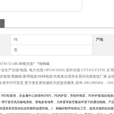
PE
产地
否
TW-53-4B1单模光缆* *地呐喊
生产光缆/电缆, 电力光缆:OPGW/ADSS,室外光缆:GYTA/GYXTW, 矿用/水
光伏电缆/视频线/家用电线/特种电缆/光电复合缆等全系列光缆电缆厂家,全国分
各省市均可发货,更方便及更快捷的为您提供服务,咨询:1
8612905604
：010
：PBT松套管，非金属中心加强件(FRP)，PE内护层，芳纶纤维层，PE外护套或抗
用范围：用于架空高压输电系统、雷电多发地带、大跨度等架空敷设环境下的通信线路。产
光缆具有优良的抗拉性能和温度性能。2．精确控制芳纶绞合工艺，提高光缆的抗拉能