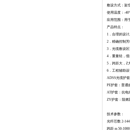
敷设方式：架
使用温度：-40
应用范围：用
产品特点：
1．合理的设
2．精确控制
3．光缆敷设区
4．重量轻，
5．跨距大，Z
6．工程辅助
ADSS光缆护
PE护套：普通
AT护套：抗电
ZY护套：阻燃
技术参数：
光纤芯数 2-144
跨距 m 50-1000