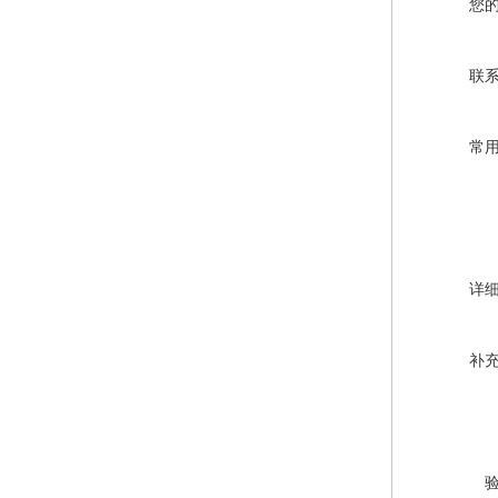
您
联
常
详
补