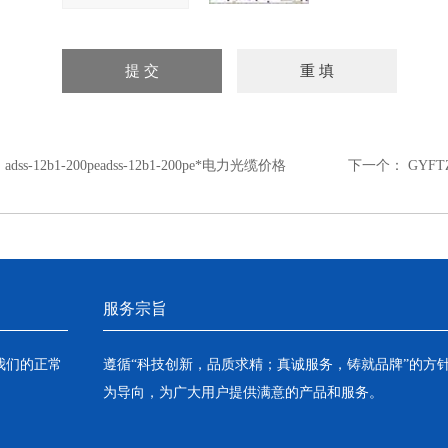
：
adss-12b1-200peadss-12b1-200pe*电力光缆价格
下一个：
GYF
服务宗旨
我们的正常
遵循“科技创新，品质求精；真诚服务，铸就品牌”的方
为导向，为广大用户提供满意的产品和服务。