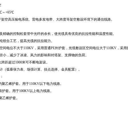
空
℃～+65℃
于架空高压输电系统、雷电多发地带、大跨度等架空敷设环境下的通信线路。
计及精确的控制松套管中光纤的余长，使光缆具有优良的抗拉性能和温度性能。
芳纶绞合工艺，提高光缆的抗拉能力。
空间电位不大于110KV，采用普通PE外护套，光缆敷设区空间电位大于110KV，采用
缆径小，减少了冰凌、风力的影响和对塔架、支撑物的负荷。
大跨距超过1000米可不断电架设。
设计（弧垂张力表、场强计算、挂点选择、金具配置）。
套：
的聚乙烯护套。用于110KV以下电力线路。
痕护套。用于100KV以上电力线路。
聚乙烯护套。