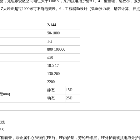
外护套，光缆敷设区空间电位大于110KV，采用抗电痕护套AT。4．重量轻，缆径小，
，Z大跨距超过1000米可不断电架设。6．工程辅助设计（弧垂张力表、场强计算、挂
2-144
50-1000
1-2
800-100000
≤30
10.5-17
130-260
2200
静态
15D
mm)
动态
25D
光缆
SS
T松套管，非金属中心加强件(FRP)，PE内护层，芳纶纤维层，PE外护套或抗电痕外护