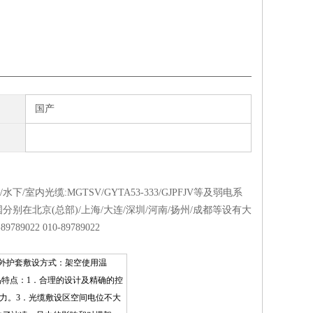
国产
下/室内光缆:MGTSV/GYTA53-333/GJPFJV等及弱电系
别在北京(总部)/上海/大连/深圳/河南/扬州/成都等设有大
-
89789022
010-
89789022
电痕外护套敷设方式：架空使用温
品特点：1．合理的设计及精确的控
力。3．光缆敷设区空间电位不大