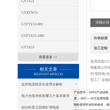
GYTS53
GYXTW53
详细介绍
GYFTY53-8B1
GYFTA53-24B1
外表材质
GYTA53
加工定制
查看更多 >>
直埋光缆GYX
我集团公司专业
相关文章
列/安防线/
RELEVANT ARTICLES
型工厂,全国
监控电源线安全使用全解析
产品型号：ADSS产品结构
电力光缆布线有哪几个基本要求
度：-40℃～+65℃应
制松套管中光纤的余长，使
知识科普之阻燃矿用电缆