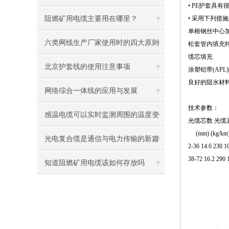
• PE护套具
阻燃矿用电缆主要用在哪里？
• 采用下列措
单根钢丝中心
六类网线生产厂家使用时的四大原则
松套管内填充
缆芯填充
北京护套线的使用注意事项
涂塑铝带(AP
良好的阻水材
网络综合一体线的应用与发展
技术参数：
感温电缆可以实时监测周围的温度变
光缆芯数 光缆
(mm) (kg/km
化
光电复合缆是通信与电力传输的新篇
2-36 14.6 230 1
38-72 16.2 290 
章
知道阻燃矿用电缆该如何存放吗