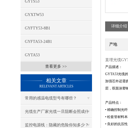
GYTS53
GYXTW53
详细介绍
GYFTY53-8B1
GYFTA53-24B1
产地
GYTA53
直埋光缆GY
查看更多 >>
产品描述：
GYTA53
相关文章
加强芯外还需挤
RELEVANT ARTICLES
层，双面涂塑钢
常用的感温电缆型号有哪些？
产品特点：
• 精确控制
光缆生产厂家光缆一旦阻断会照成什
• 松套管材
• 良好的抗压
么问题
监控电源线：隐藏的危险你知多少？