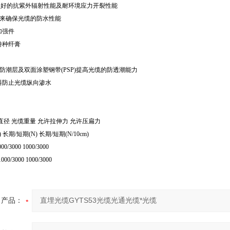
有很好的抗紫外辐射性能及耐环境应力开裂性能
施来确保光缆的防水性能
加强件
特种纤膏
L)防潮层及双面涂塑钢带(PSP)提高光缆的防透潮能力
料防止光缆纵向渗水
直径 光缆重量 允许拉伸力 允许压扁力
) 长期/短期(N) 长期/短期(N/10cm)
000/3000 1000/3000
1000/3000 1000/3000
产品：