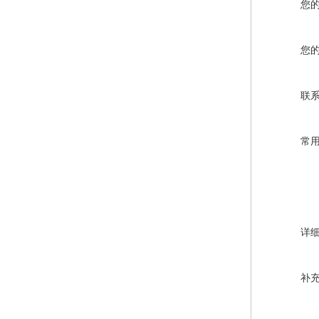
您
您
联
常
详
补