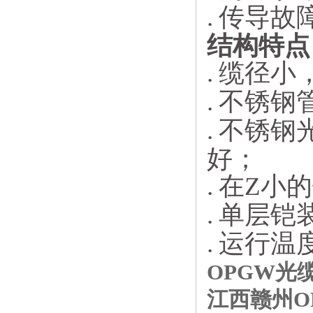
.
传导故
结构特点
.
缆径小
.
不锈钢
.
不锈钢
好；
.
在Z小
.
单层铠
.
运行温度
OPGW光缆
江西赣州OP