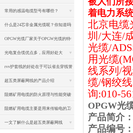
被人们所接
着电力系
常用的感温电缆型号有哪些？
北京
电缆
什么是24芯非金属光缆呢？你知道吗
圳/大连/
OPGW光缆厂家关于OPGW光缆的特
光缆/ADS
点用途说明
光电复合缆优点多，应用好处大
用光缆(M
rvv护套线的好处在于可以省去穿线管
线系列/视
缆/钢绞
或者穿线槽
超五类屏蔽网线的产品介绍
询:010-
56
阻燃矿用电缆的防火原理与性能突破
OPGW光
阻燃矿用电缆主要是用来传输电的工
产品简介
作的
一文了解什么是超五类屏蔽网线
产品编号：SY