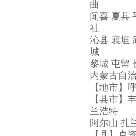
曲
闻喜 夏县 
社
沁县 襄垣 
城
黎城 屯留 
内蒙古自治
【地市】呼
【县市】丰
兰浩特
阿尔山 扎
【县】卓资 