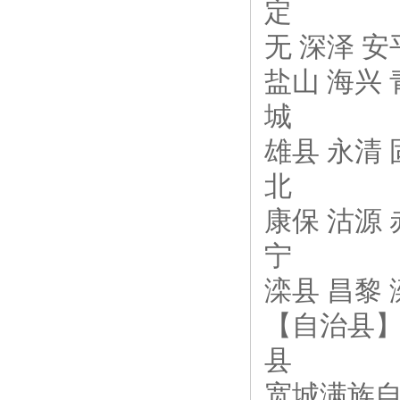
定
无 深泽 安
盐山 海兴 
城
雄县 永清 
北
康保 沽源 
宁
滦县 昌黎 
【自治县】
县
宽城满族自