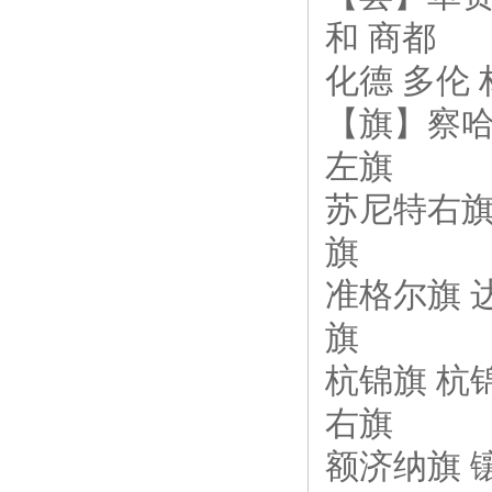
和 商都
化德 多伦 
【旗】察哈
左旗
苏尼特右旗
旗
准格尔旗 
旗
杭锦旗 杭
右旗
额济纳旗 