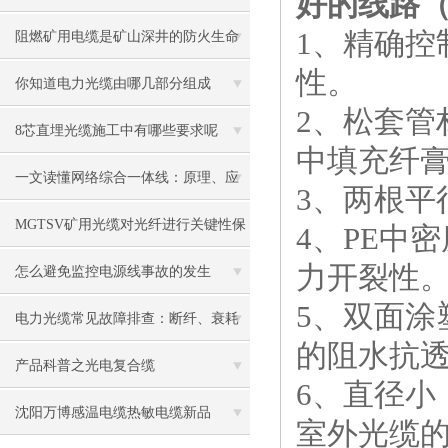
好的线路
1、精确
一体线？
阻燃矿用电缆是矿山深井的防火生命
性。
线
你知道电力光缆由哪几部分组成
2、松套
8芯直埋光缆施工中有哪些要求呢
中填充纤
一文读懂网络综合一体线：原理、应
3、两根
用全解析
MGTSV矿用光缆对光纤进行关键性保
4、PE中
力开裂性
护
怎么避免监控电源线事故的发生
5、双面
电力光缆常见故障排查：断纤、衰耗
的阻水抗
过大、雷击损坏解决对策
产品科普之光电复合缆
6、直径
沈阳万博感温电缆热敏电缆新品
室外光缆