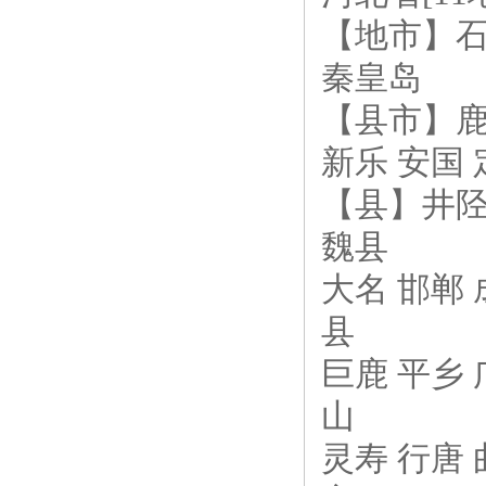
【地市】石家
秦皇岛
【县市】鹿泉
新乐 安国 
【县】井陉 
魏县
大名 邯郸 
县
巨鹿 平乡 
山
灵寿 行唐 