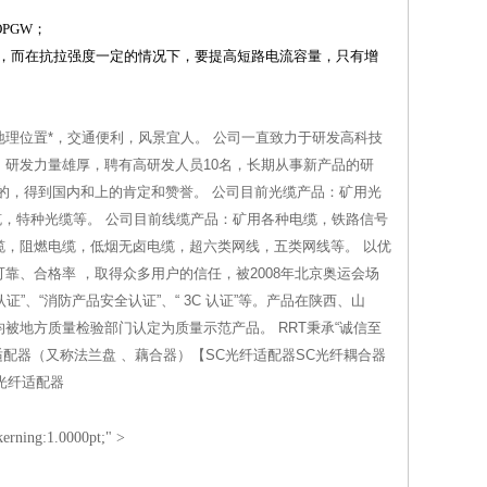
PGW；
度，而在抗拉强度一定的情况下，要提高短路电流容量，只有增
理位置*，交通便利，风景宜人。 公司一直致力于研发高科技
研发力量雄厚，聘有高研发人员10名，长期从事新产品的研
中的，得到国内和上的肯定和赞誉。 公司目前光缆产品：矿用光
缆，特种光缆等。 公司目前线缆产品：矿用各种电缆，铁路信号
，阻燃电缆，低烟无卤电缆，超六类网线，五类网线等。 以优
靠、合格率 ，取得众多用户的信任，被2008年北京奥运会场
认证”、“消防产品安全认证”、“ 3C 认证”等。产品在陕西、山
地方质量检验部门认定为质量示范产品。 RRT秉承“诚信至
适配器（又称法兰盘 、藕合器）【SC光纤适配器SC光纤耦合器
C光纤适配器
kerning:1.0000pt;" >