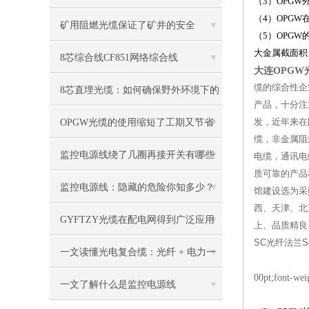
（3）OPG
（4）OPG
技术
矿用阻燃光缆保证了矿井的安全
（5）OPG
大金属截面积
8芯综合线CF851网络综合线
大连OPGW光
缆的综合性企
8芯直埋光缆：如何确保野外环境下的
产品，十分注
稳定传输？
OPGW光缆的使用缩短了工期又节省
发，近年来在
缆，非金属阻
施工费用
监控电源线绕了几圈再接开关有哪些
电缆，通讯电
质可靠的产品
用处
监控电源线：隐藏的危险你知多少？
馆建设选为采购
西、天津、北
GYFTZY光缆在配电网得到广泛应用
上、品质精良
SC光纤法兰S
一文读懂光电复合缆：光纤 + 电力一
00pt;font-wei
体结构与传输原理详解
一文了解什么是监控电源线