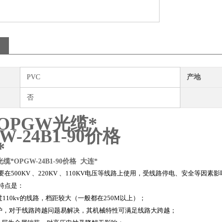
PVC
产地
否
OPGW光缆*
W-24B1-90价格
*
缆*OPGW-24B1-90价格
大连*
要在500KV 、220KV 、110KV电压等线路上使用，受线路停电、安全等因
用特点是：
110kv的线路，档距较大（一般都在250M以上）；
护，对于线路跨越问题易解决，其机械特性可满足线路大跨越；