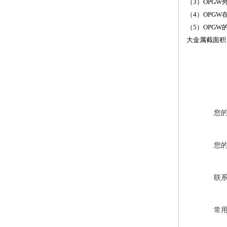
（3）OPG
（4）OPG
（5）OPG
大金属截面积
您
您
联
常