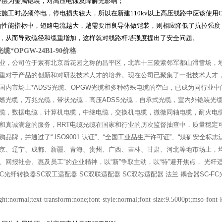
W外层为金属铠装，对高压电蚀及降解无影响；
W在施工时必须停电，停电损失较大，所以在新建110kv以上高压线路中应该使用O
W的性能指标中，短路电流越大，越需要用良导体做铠装，则相应降低了抗拉强
，从而导致缆径和缆重增加，这样就对线路杆塔强度提出了安全问题。
缆*OPGW-24B1-90价格
业，公司位于素有北京后花园之称的昌平区，北靠十三陵紧邻军都山滑雪场，地
重对于产品的创新和对研发技术人才的培养。现在公司已聚集了一批技术人才，
国内市场上*ADSS光缆、OPGW光缆和多种特殊电缆的空白，已成为同行业
燃光缆，万兆光缆，带状光缆，高压ADSS光缆，自承式光缆，室内外铠装光
缆，数据电缆，计算机电缆，中继电缆，交换机电缆，微微同轴电缆，耐火电缆
和真诚满意的服务，RRT电缆光缆在国家和行业的历次监督抽查中，质量稳定可
品牌，并通过了“ ISO9001 认证”、“全国工业品生产许可证”、“煤矿安全标志
京、辽宁、成都、新疆、青海、贵州、广西、吉林、甘肃、河北等地市场上，均被
、回报社会、惠及员工”的企业精神，以“新”争取主动，以“特”避开焦点， 光纤
C光纤转换器SC双工适配器 SC双联适配器 SC双芯适配器 法兰 耦合器SC-F
ght:normal;text-transform:none;font-style:normal;font-size:9.5000pt;mso-font-