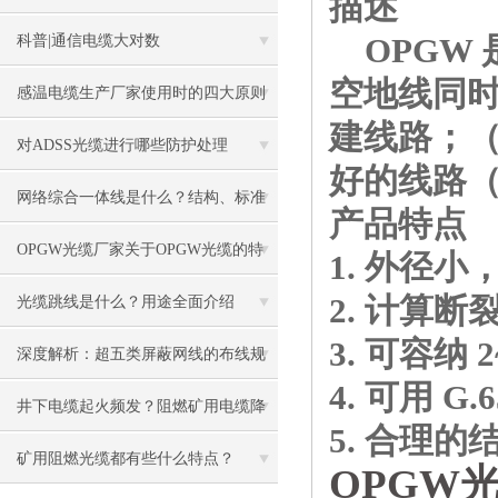
描述
容需要格外注意
OPGW 
科普|通信电缆大对数
空地线同时
感温电缆生产厂家使用时的四大原则
建线路；（
对ADSS光缆进行哪些防护处理
好的线路
网络综合一体线是什么？结构、标准
产品特点
与应用全解析
OPGW光缆厂家关于OPGW光缆的特
1. 外径
点用途说明
2. 计算
光缆跳线是什么？用途全面介绍
3. 可容纳
深度解析：超五类屏蔽网线的布线规
4. 可用 G
范与注意事项
井下电缆起火频发？阻燃矿用电缆降
5. 合理
低瓦斯爆炸风险
矿用阻燃光缆都有些什么特点？
OPGW