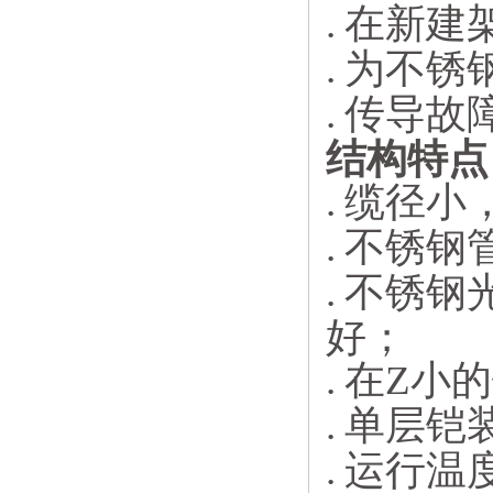
.
在新建
.
为不锈
.
传导故
结构特点
.
缆径小
.
不锈钢
.
不锈钢
好；
.
在Z小
.
单层铠
.
运行温度