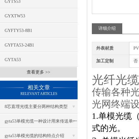
GYTS53
GYXTW53
详细介绍
GYFTY53-8B1
GYFTA53-24B1
外表材质
P
GYTA53
加工定制
否
查看更多 >>
光纤光缆
相关文章
传输各种
RELEVANT ARTICLES
光网终端设
8芯直埋光缆主要分两种结构类型
1.
单模光缆（
gyta53单模光缆一种设计用来传送单一
式的光。
光束的光纤
gyta53单模光缆的结构特点介绍