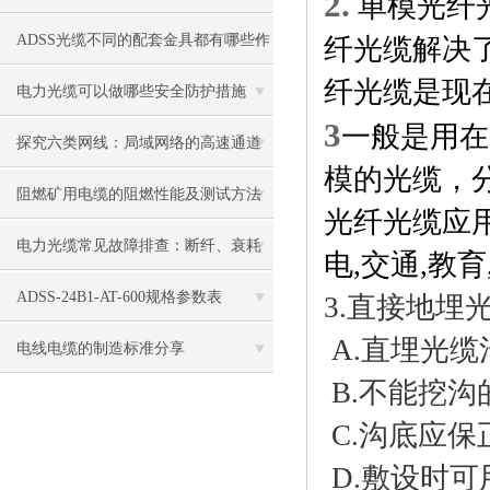
2.
单模光纤
ADSS光缆不同的配套金具都有哪些作
纤光缆解决
纤光缆是现
用
电力光缆可以做哪些安全防护措施
3
一般是用在
探究六类网线：局域网络的高速通道
模的光缆，分别有
阻燃矿用电缆的阻燃性能及测试方法
光纤光缆应用
电力光缆常见故障排查：断纤、衰耗
电,交通,教
过大、雷击损坏解决对策
ADSS-24B1-AT-600规格参数表
3.直接地埋
A.直埋光
电线电缆的制造标准分享
B.不能挖
C.沟底应
D.敷设时