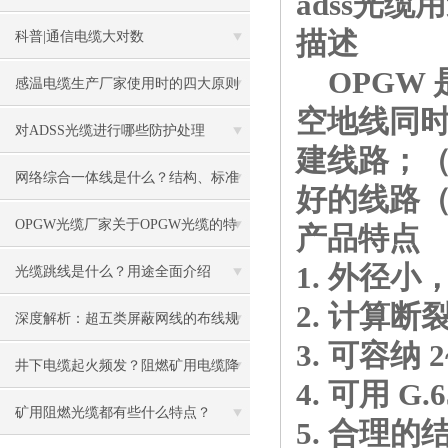
adss光缆
描述
容需要格外注意
科普|通信电缆大对数
OPGW 
感温电缆生产厂家使用时的四大原则
空地线同时
对ADSS光缆进行哪些防护处理
建线路；（
网络综合一体线是什么？结构、标准
好的线路
与应用全解析
OPGW光缆厂家关于OPGW光缆的特
产品特点
1. 外径
点用途说明
光缆跳线是什么？用途全面介绍
2. 计算
深度解析：超五类屏蔽网线的布线规
3. 可容纳
范与注意事项
井下电缆起火频发？阻燃矿用电缆降
4. 可用 G
低瓦斯爆炸风险
矿用阻燃光缆都有些什么特点？
5. 合理