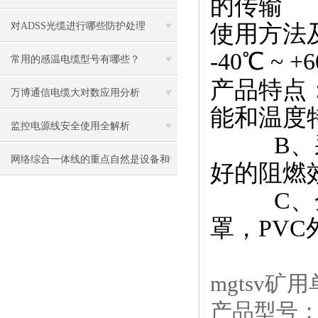
的传输
用
对ADSS光缆进行哪些防护处理
使用方法
-40℃ ~ +
常用的感温电缆型号有哪些？
产品特点
万博通信电缆大对数应用分析
能和温度
监控电源线安全使用全解析
B、采用
网络综合一体线的重点自然是设备和
好的阻燃
技术
C、金属
罩，PV
mgtsv矿
产品型号： 