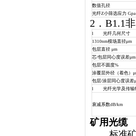
数值孔径
光纤Z小筛选应力 Gpa
2．B1.1
l 光纤几何尺寸
1310nm模场直径μm
包层直径 μm
芯/包层同心度误差μm
包层不圆度%
涂覆层外径（着色）μ
包层/涂层同心度误差
l 光纤光学及传输
衰减系数dB/km
矿用光缆
标准