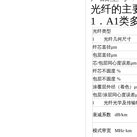
光纤的主
1．A1类多
光纤类型
l 光纤几何尺寸
纤芯直径μm
包层直径μm
芯/包层同心度误差μm
纤芯不圆度 %
包层不圆度 %
涂覆层外径（着色）μ
包层/涂层同心度误差
l 光纤光学及传输
衰减系数 dB/km
模式带宽 MHz·km