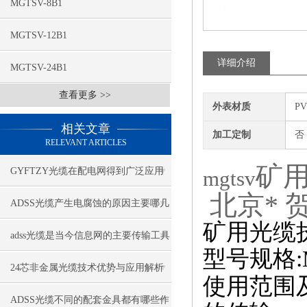
MGTSV-8B1
MGTSV-12B1
详细介绍
MGTSV-24B1
查看更多 >>
外表材质
P
相关文章
加工定制
否
RELEVANT ARTICLES
矿用
GYFTZY光缆在配电网得到广泛应用
mgtsv
北京* 
ADSS光缆产生电腐蚀的原因主要哪几
矿用光缆执行标
种
adss光缆是当今信息网的主要传输工具
型号规格:M
24芯非金属光缆技术优势与应用解析
使用范围
ADSS光缆不同的配套金具都有哪些作