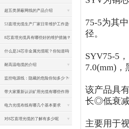
是什么
超五类屏蔽网线的产品介绍
75-5为
53直埋光缆生产厂家日常维护工作是
径。
什么
8芯直埋光缆具有哪些好的维护措施？
什么是24芯非金属光缆呢？你知道吗
SYV75-
7.0(mm)
耐高温电缆的介绍
监控电源线：隐藏的危险你知多少？
该产品具
带大家重新认识矿用光缆有哪些作用
长◎低衰减
电力光缆布线有哪几个基本要求
对8芯直埋光缆的了解有多少呢
主要用于