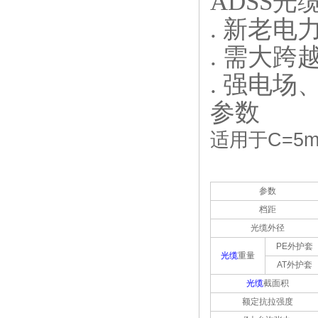
ADSS光
. 新老
. 需大跨
. 强电
参数
适用于
C=5m
参数
档距
光缆外径
PE
外护套
光缆
重量
AT
外护套
光缆
截面积
额定抗拉强度