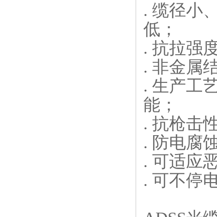
. 缆径
低；
. 抗拉强
. 非金
. 生产
能；
. 抗枪击
. 防电腐
. 可适
. 可不