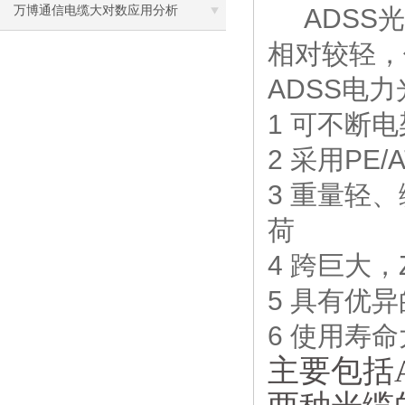
过大、雷击损坏解决对策
万博通信电缆大对数应用分析
ADSS光
相对较轻，
ADSS电
1 可不断
2 采用PE
3 重量轻
荷
4 跨巨大，
5 具有优
6 使用寿命
主要包括AD