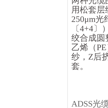
两种光缆的
用松套层
250μ
〔4+4
绞合成圆
乙烯（P
纱，Z后
套。
ADSS光