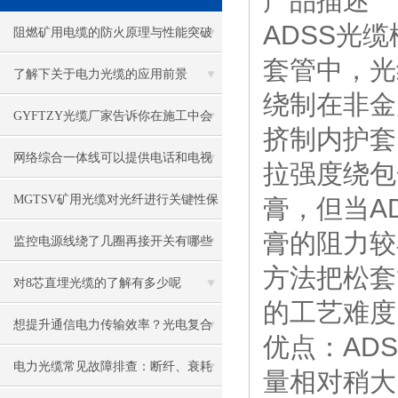
产品描述
ADSS光
阻燃矿用电缆的防火原理与性能突破
套管中，光
了解下关于电力光缆的应用前景
绕制在非金
GYFTZY光缆厂家告诉你在施工中会
挤制内护套
遇到哪些问题
网络综合一体线可以提供电话和电视
拉强度绕包
信号的传输
MGTSV矿用光缆对光纤进行关键性保
膏，但当A
膏的阻力较
护
监控电源线绕了几圈再接开关有哪些
方法把松套
用处
对8芯直埋光缆的了解有多少呢
的工艺难度
想提升通信电力传输效率？光电复合
优点：AD
缆有何秘诀？
电力光缆常见故障排查：断纤、衰耗
量相对稍大