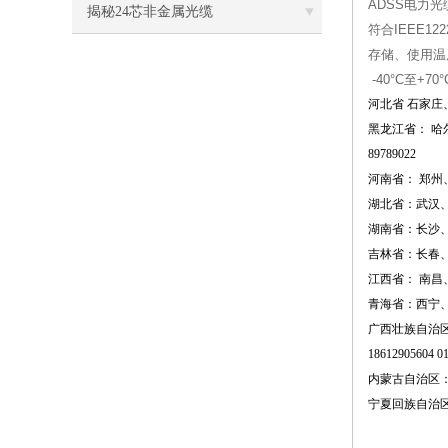
ADSS电力光缆
揭秘24芯非金属光缆
符合IEEE12
存储、使用温
-40°C至+70°
河北省 石家
黑龙江省： 哈
89
789022
河南省： 郑
湖北省：武汉
湖南省：长沙
吉林省：长春
江西省： 南
青海省：西宁
广西壮族自治
1
8612905604
01
内蒙古自治区
宁夏回族自治