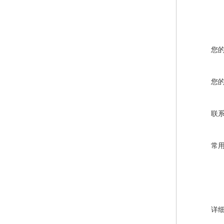
您
您
联
常
详