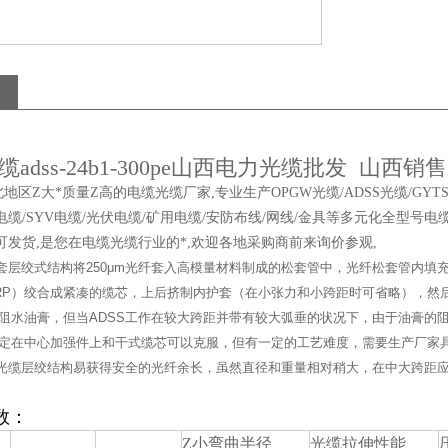
缆adss-24b1-300pe山西电力光缆批发 山西销
区Z大*质量Z高的电缆光缆厂家,专业生产OPGW光缆/ADSS光缆/GYTS光
电缆/SYV电缆/光伏电缆/矿用电缆/安防布线/网线/金具等多元化全型号电
可发货,是您在电缆光缆行业的*,欢迎各地采购商前来询价参观,
松套层绞式结构将250μm光纤套入高模量材料制成的松套管中，光纤松套管内
RP）绞合成紧凑的缆芯，上后挤制内护套（在小张力和小跨距时可省略），然后
阻水油膏，但当ADSS工作在较大跨距并带有较大弧垂的状况下，由于油膏的阻
定在中心加强件上和干式缆芯可以克服，但有一定的工艺难度，需要生产厂家
S光缆层绞结构易获得安全的光纤余长，虽然直径和重量相对稍大，在中大跨距
数：
Z小弯曲半径
光缆拉伸性能