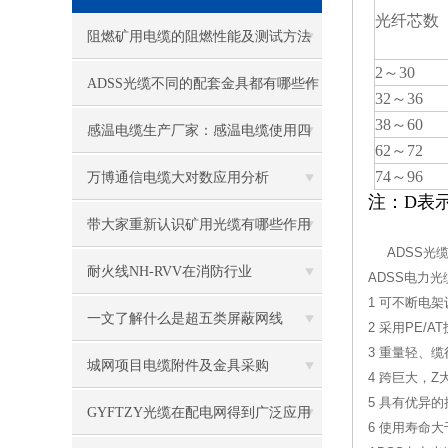
光纤芯数
阻燃矿用电缆的阻燃性能及测试方法
2～30
ADSS光缆不同的配套金具都有哪些作
32～36
38～60
用
感温电缆生产厂家：感温电缆使用四
62～72
大原则说明
74～96
万博通信电缆大对数应用分析
注：D表
带大家重新认识矿用光缆有哪些作用
ADSS光缆
耐火线NH-RVV在消防行业
ADSS电力
1 可不断电架
一文了解什么是超五类屏蔽网线
2 采用PE/
3 重量轻、
城网项目电缆附件及金具采购
4 跨巨大，Z
5 具有优异
GYFTZY光缆在配电网得到广泛应用
6 使用寿命大