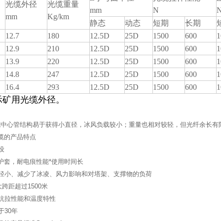
光缆外径
光缆重量
mm
N
mm
Kg/km
静态
动态
短期
长期
12.7
180
12.5D
25D
1500
600
1
12.9
210
12.5D
25D
1500
600
1
13.9
220
12.5D
25D
1500
600
1
14.8
247
12.5D
25D
1500
600
1
16.4
293
12.5D
25D
1500
600
1
示矿用光缆外径。
中心管结构易于获得小直径，冰风负载较小；重量也相对较轻，但光纤余长有
光缆的产品特点
设
AT护套，耐电痕性能*使用时间长
缆径小、减少了冰凌、风力影响和对塔架、支撑物的负荷
大跨距超过1500米
的抗拉性能和温度特性
于30年