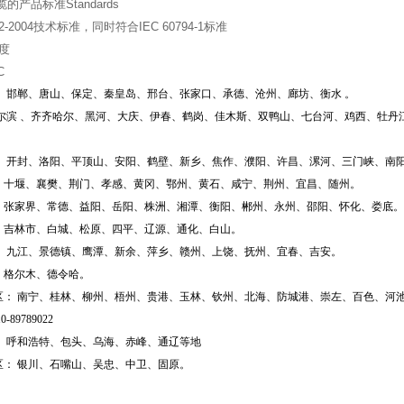
的产品标准Standards
22-2004技术标准，同时符合IEC 60794-1标准
度
C
庄、邯郸、唐山、保定、秦皇岛、邢台、张家口、承德、沧州、廊坊、衡水 。
尔滨 、齐齐哈尔、黑河、大庆、伊春、鹤岗、佳木斯、双鸭山、七台河、鸡西、牡丹江
州、开封、洛阳、平顶山、安阳、鹤壁、新乡、焦作、濮阳、许昌、漯河、三门峡、南
、十堰、襄樊、荆门、孝感、黄冈、鄂州、黄石、咸宁、荆州、宜昌、随州。
、张家界、常德、益阳、岳阳、株洲、湘潭、衡阳、郴州、永州、邵阳、怀化、娄底。
、吉林市、白城、松原、四平、辽源、通化、白山。
昌、九江、景德镇、鹰潭、新余、萍乡、赣州、上饶、抚州、宜春、吉安。
、格尔木、德令哈。
区： 南宁、桂林、柳州、梧州、贵港、玉林、钦州、北海、防城港、崇左、百色、河池、
0-89
789022
： 呼和浩特、包头、乌海、赤峰、通辽等地
区： 银川、石嘴山、吴忠、中卫、固原。