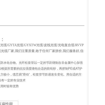
售：
缆/GYTA光缆/GYXTW光缆/皮线光缆/光电复合缆/RVVP
缆光缆厂家,我们注重质量,敢于任何厂家拼价,我们服务好,信
填充防水化合物。光纤松套管以一定的节距绕制在非金属中心加强
根据所需要的抗拉强度绕包合适的纺纶纱，再挤制PE或AT护
力较小，缆芯易“滑动”，松套管节距易发生变化。用合适的方
具有一定的专业技术
应用时较有优势
压扁性能