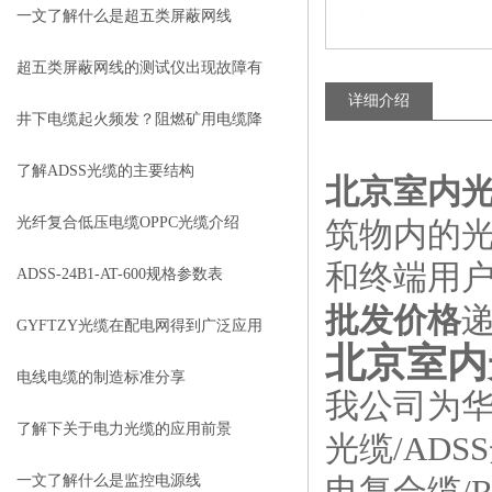
一文了解什么是超五类屏蔽网线
超五类屏蔽网线的测试仪出现故障有
详细介绍
哪些解决方法
井下电缆起火频发？阻燃矿用电缆降
低瓦斯爆炸风险
了解ADSS光缆的主要结构
北京室内光
光纤复合低压电缆OPPC光缆介绍
筑物内的
和终端用
ADSS-24B1-AT-600规格参数表
批发价格
GYFTZY光缆在配电网得到广泛应用
北京室内
电线电缆的制造标准分享
我公司为华
了解下关于电力光缆的应用前景
光缆/ADS
一文了解什么是监控电源线
电复合缆/R