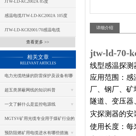
JTW-LD-KC2002A 85度
感温电缆JTW-LD-KC2002A 105度
详细介绍
JTW-LD-KC82001/70感温电缆
查看更多 >>
jtw-ld-
相关文章
RELEVANT ARTICLES
线型感温探测
电力光缆绝缘的防雷保护及设备有哪
应用范围：感
厂、钢厂、矿
些
超五类屏蔽网线的知识科普
隧道、变压器
一文了解什么是监控电源线
灾探测器的安
MGTSV矿用光缆专业用于煤矿行业的
使用长度：每
通讯光缆
预防阻燃矿用电缆进水有哪些措施