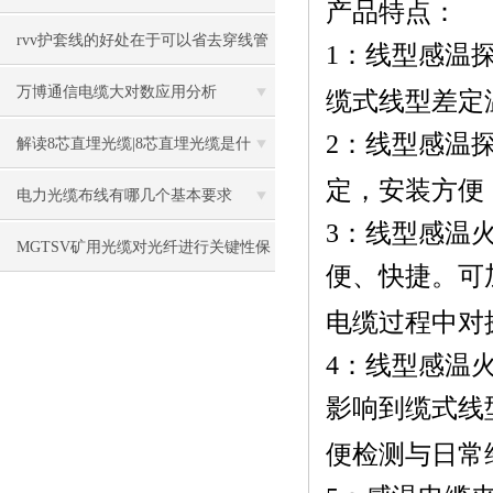
产品特点：
rvv护套线的好处在于可以省去穿线管
1：线型感温探
或者穿线槽
万博通信电缆大对数应用分析
缆式线型差定
2：线型感温
解读8芯直埋光缆|8芯直埋光缆是什
定，安装方便
么？
电力光缆布线有哪几个基本要求
3：线型感温
MGTSV矿用光缆对光纤进行关键性保
便、快捷。可
护
电缆过程中对
4：线型感温
影响到缆式线
便检测与日常