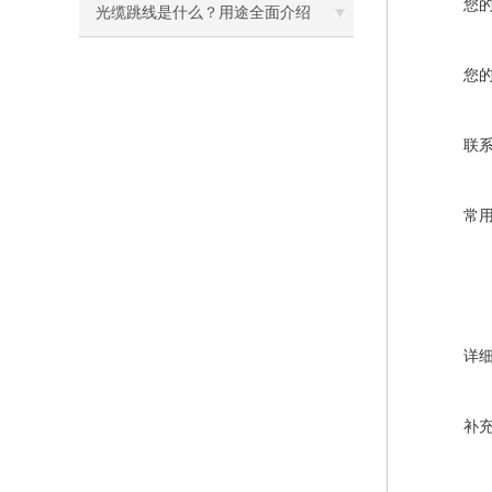
您
光缆跳线是什么？用途全面介绍
您
联
常
详
补