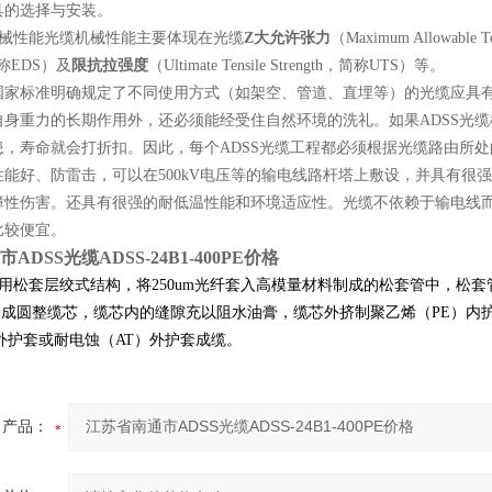
具的选择与安装。
机械性能光缆机械性能主要体现在光缆
Z大允许张力
（Maximum Allowabl
，简称EDS）及
限抗拉强度
（Ultimate Tensile Strength，简称UTS）等。
国家标准明确规定了不同使用方式（如架空、管道、直埋等）的光缆应具有
自身重力的长期作用外，还必须能经受住自然环境的洗礼。如果ADSS光
，寿命就会打折扣。因此，每个ADSS光缆工程都必须根据光缆路由所处的自
能好、防雷击，可以在500kV电压等的输电线路杆塔上敷设，并具有很
障性伤害。还具有很强的耐低温性能和环境适应性。光缆不依赖于输电线
比较便宜。
ADSS光缆ADSS-24B1-400PE价格
用松套层绞式结构，将250um光纤套入高模量材料制成的松套管中，松
绞合成圆整缆芯，缆芯内的缝隙充以阻水油膏，缆芯外挤制聚乙烯（PE）内
外护套或耐电蚀（AT）外护套成缆。
产品：