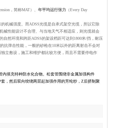
e Tension，简称MAT）、
年平均运行张力
（Every Day
的机械强度。而ADSS光缆是自承式架空光缆，所以它除
缆机械性能设计不合理、与当地天气不相适应，则光缆就会
然环境和跨距ADSS的架设档距可达到1800米/挡，耐压
强的抗弹击性能，一般的砂枪在10米以外的距离射击不会对
而独立敷设，施工和维护都比较方便，而且不需要停电作
套管内填充特种防水化合物。松套管围绕非金属加强构件
护套，然后双向绞绕两层起加强作用的芳纶纱，Z后挤制聚