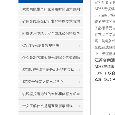
定和配套金
ADSS光缆
六类网线生产厂家使用时的四大原则
Strength
矿用光缆应煤矿行业的特殊要求而增
普通光缆的
了必须承受
设了许多特殊性能
阻燃矿用电缆，安全防线如何铸就？
存在安全隐患
高、抗电蚀性
GYFTA光缆参数规格书
光缆造成故
业，光缆也
什么是24芯非金属光缆呢？你知道吗
江苏省南通市
ADSS
光缆
采
8芯直埋光缆主要分两种结构类型
（FRP）
乙烯（PE）
4芯综合线怎么接水晶头？
说说监控电源线的维护和储存方式重
要
一文了解什么是超五类屏蔽网线