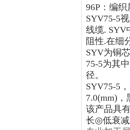
96P：编
SYV75
线缆. SYV
阻性.在细分还
SYV为铜
75-5为
径。
SYV75-
7.0(mm)
该产品具
长
◎
低衰减