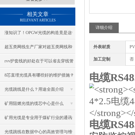
相关文章
RELEVANT ARTICLES
详细介绍
涨知识了！OPGW光缆的构造竟是这
样的
超五类网线生产厂家对超五类网线和
外表材质
P
加工定制
否
六类网线的区别介绍
rvv护套线的好处在于可以省去穿线管
电缆RS48
或者穿线槽
8芯直埋光缆具有哪些好的维护措施？
光缆跳线是什么？用途全面介绍
矿用阻燃光缆的缆芯中心是什么
矿用光缆是专业用于煤矿行业的通讯
电缆RS48
光缆
光缆跳线在数据中心的高效管理与维